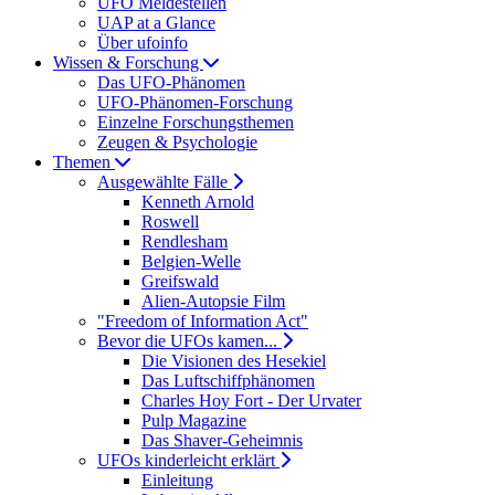
UFO Meldestellen
UAP at a Glance
Über ufoinfo
Wissen & Forschung
Das UFO-Phänomen
UFO-Phänomen-Forschung
Einzelne Forschungsthemen
Zeugen & Psychologie
Themen
Ausgewählte Fälle
Kenneth Arnold
Roswell
Rendlesham
Belgien-Welle
Greifswald
Alien-Autopsie Film
"Freedom of Information Act"
Bevor die UFOs kamen...
Die Visionen des Hesekiel
Das Luftschiffphänomen
Charles Hoy Fort - Der Urvater
Pulp Magazine
Das Shaver-Geheimnis
UFOs kinderleicht erklärt
Einleitung