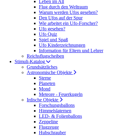
Leben im All
Flug durch den Weltraum
Warum werden Ufos gesehen?
Den Ufos auf der Spur
Wie arbeitet ein Ufo-Forscher?
Ufo gesehen?
Ufo Quiz
Spiel und Spaß
Ufo Kinderzeichnungen
Information für Eltern und Lehrer
Reichsflugscheiben
Stimuli-Katalog
Grundsätzliches
Astronomische Objekte
Sterne
Planeten
Mond
Meteore - Feuerkugeln
Irdische Objekte
Forschungsballons
Himmelslaternen
LED- & Folienballons
Zeppeline
Flugzeuge
Hubschrauber