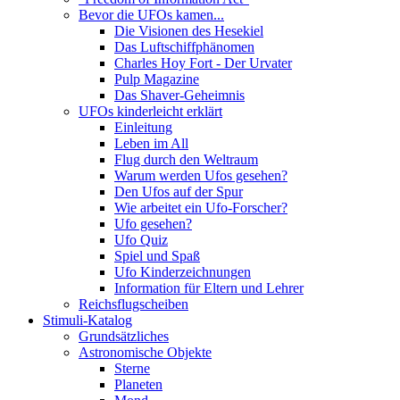
Bevor die UFOs kamen...
Die Visionen des Hesekiel
Das Luftschiffphänomen
Charles Hoy Fort - Der Urvater
Pulp Magazine
Das Shaver-Geheimnis
UFOs kinderleicht erklärt
Einleitung
Leben im All
Flug durch den Weltraum
Warum werden Ufos gesehen?
Den Ufos auf der Spur
Wie arbeitet ein Ufo-Forscher?
Ufo gesehen?
Ufo Quiz
Spiel und Spaß
Ufo Kinderzeichnungen
Information für Eltern und Lehrer
Reichsflugscheiben
Stimuli-Katalog
Grundsätzliches
Astronomische Objekte
Sterne
Planeten