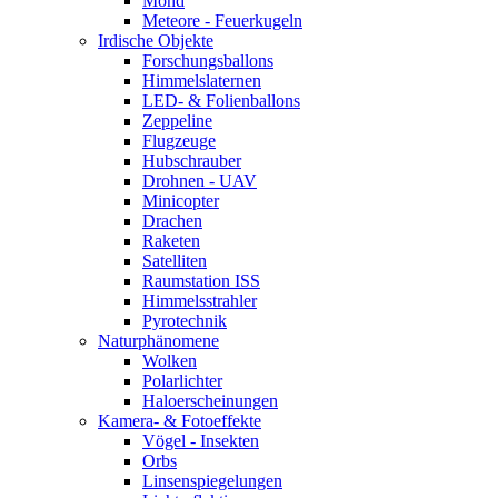
Mond
Meteore - Feuerkugeln
Irdische Objekte
Forschungsballons
Himmelslaternen
LED- & Folienballons
Zeppeline
Flugzeuge
Hubschrauber
Drohnen - UAV
Minicopter
Drachen
Raketen
Satelliten
Raumstation ISS
Himmelsstrahler
Pyrotechnik
Naturphänomene
Wolken
Polarlichter
Haloerscheinungen
Kamera- & Fotoeffekte
Vögel - Insekten
Orbs
Linsenspiegelungen