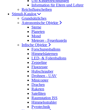
Ufo Kinderzeichnungen
Information für Eltern und Lehrer
Reichsflugscheiben
Stimuli-Katalog
Grundsätzliches
Astronomische Objekte
Sterne
Planeten
Mond
Meteore - Feuerkugeln
Irdische Objekte
Forschungsballons
Himmelslaternen
LED- & Folienballons
Zeppeline
Flugzeuge
Hubschrauber
Drohnen - UAV
Minicopter
Drachen
Raketen
Satelliten
Raumstation ISS
Himmelsstrahler
Pyrotechnik