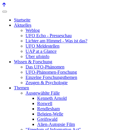
Startseite
Aktuelles
Weblog
UFO Echo - Presseschau
Lichter am Himmel - Was ist das?
UFO Meldestellen
UAP at a Glance
Über ufoinfo
Wissen & Forschung
Das UFO-Phänomen
UFO-Phänomen-Forschung
Einzelne Forschungsthemen
Zeugen & Psychologie
Themen
Ausgewählte Fälle
Kenneth Arnold
Roswell
Rendlesham
Belgien-Welle
Greifswald
Alien-Autopsie Film
"Freedom of Information Act"