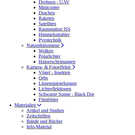
Drohnen - UAV
Minicopter
Drachen
Raketen
Satelliten
Raumstation ISS
Himmelsstrahler
Pyrotechnik
Naturphänomene
Wolken
Polarlichter
Haloerscheinungen
Kamera- & Fotoeffekte
Vögel - Insekten
Orbs
Linsenspiegelungen
Lichtreflektionen
Schwarze Sonne - Black Dot
Filmfehler
Materialien
Artikel und Studien
Zeitschriften
Bände und Bücher
Info-Material