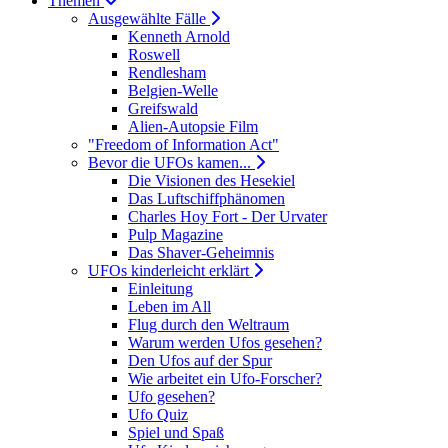
Themen
Ausgewählte Fälle
Kenneth Arnold
Roswell
Rendlesham
Belgien-Welle
Greifswald
Alien-Autopsie Film
"Freedom of Information Act"
Bevor die UFOs kamen...
Die Visionen des Hesekiel
Das Luftschiffphänomen
Charles Hoy Fort - Der Urvater
Pulp Magazine
Das Shaver-Geheimnis
UFOs kinderleicht erklärt
Einleitung
Leben im All
Flug durch den Weltraum
Warum werden Ufos gesehen?
Den Ufos auf der Spur
Wie arbeitet ein Ufo-Forscher?
Ufo gesehen?
Ufo Quiz
Spiel und Spaß