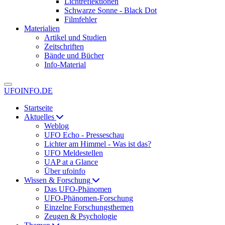
Lichtreflektionen
Schwarze Sonne - Black Dot
Filmfehler
Materialien
Artikel und Studien
Zeitschriften
Bände und Bücher
Info-Material
UFOINFO.DE
Startseite
Aktuelles
Weblog
UFO Echo - Presseschau
Lichter am Himmel - Was ist das?
UFO Meldestellen
UAP at a Glance
Über ufoinfo
Wissen & Forschung
Das UFO-Phänomen
UFO-Phänomen-Forschung
Einzelne Forschungsthemen
Zeugen & Psychologie