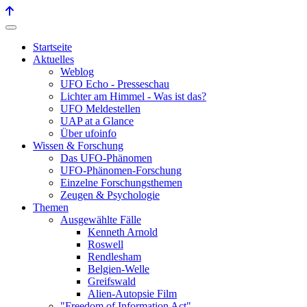
Startseite
Aktuelles
Weblog
UFO Echo - Presseschau
Lichter am Himmel - Was ist das?
UFO Meldestellen
UAP at a Glance
Über ufoinfo
Wissen & Forschung
Das UFO-Phänomen
UFO-Phänomen-Forschung
Einzelne Forschungsthemen
Zeugen & Psychologie
Themen
Ausgewählte Fälle
Kenneth Arnold
Roswell
Rendlesham
Belgien-Welle
Greifswald
Alien-Autopsie Film
"Freedom of Information Act"