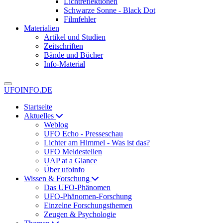
Lichtreflektionen
Schwarze Sonne - Black Dot
Filmfehler
Materialien
Artikel und Studien
Zeitschriften
Bände und Bücher
Info-Material
UFOINFO.DE
Startseite
Aktuelles
Weblog
UFO Echo - Presseschau
Lichter am Himmel - Was ist das?
UFO Meldestellen
UAP at a Glance
Über ufoinfo
Wissen & Forschung
Das UFO-Phänomen
UFO-Phänomen-Forschung
Einzelne Forschungsthemen
Zeugen & Psychologie