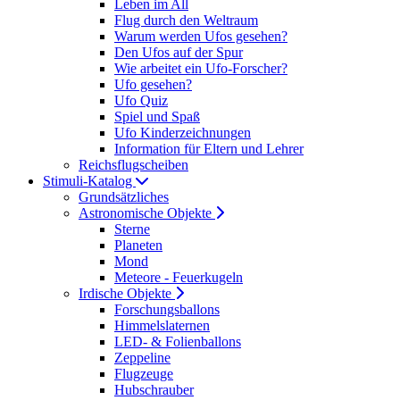
Leben im All
Flug durch den Weltraum
Warum werden Ufos gesehen?
Den Ufos auf der Spur
Wie arbeitet ein Ufo-Forscher?
Ufo gesehen?
Ufo Quiz
Spiel und Spaß
Ufo Kinderzeichnungen
Information für Eltern und Lehrer
Reichsflugscheiben
Stimuli-Katalog
Grundsätzliches
Astronomische Objekte
Sterne
Planeten
Mond
Meteore - Feuerkugeln
Irdische Objekte
Forschungsballons
Himmelslaternen
LED- & Folienballons
Zeppeline
Flugzeuge
Hubschrauber