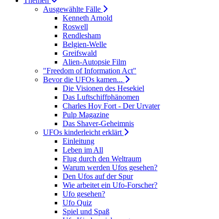
Themen
Ausgewählte Fälle
Kenneth Arnold
Roswell
Rendlesham
Belgien-Welle
Greifswald
Alien-Autopsie Film
"Freedom of Information Act"
Bevor die UFOs kamen...
Die Visionen des Hesekiel
Das Luftschiffphänomen
Charles Hoy Fort - Der Urvater
Pulp Magazine
Das Shaver-Geheimnis
UFOs kinderleicht erklärt
Einleitung
Leben im All
Flug durch den Weltraum
Warum werden Ufos gesehen?
Den Ufos auf der Spur
Wie arbeitet ein Ufo-Forscher?
Ufo gesehen?
Ufo Quiz
Spiel und Spaß