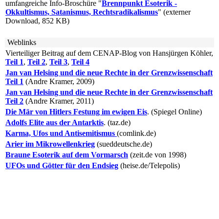
umfangreiche Info-Broschüre "
Brennpunkt Esoterik -
Okkultismus, Satanismus, Rechtsradikalismus
" (externer
Download, 852 KB)
Weblinks
Vierteiliger Beitrag auf dem CENAP-Blog von Hansjürgen Köhler,
Teil 1
,
Teil 2
,
Teil 3
,
Teil 4
Jan van Helsing und die neue Rechte in der Grenzwissenschaft
Teil 1
(Andre Kramer, 2009)
Jan van Helsing und die neue Rechte in der Grenzwissenschaft
Teil 2
(Andre Kramer, 2011)
Die Mär von Hitlers Festung im ewigen Eis
. (Spiegel Online)
Adolfs Elite aus der Antarktis
. (taz.de)
Karma, Ufos und Antisemitismus
(comlink.de)
Arier im Mikrowellenkrieg
(sueddeutsche.de)
Braune Esoterik auf dem Vormarsch
(zeit.de von 1998)
UFOs und Götter für den Endsieg
(heise.de/Telepolis)