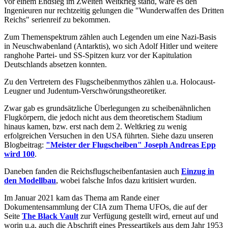
vor einem Endsieg im Zweiten Weltkrieg stand, wäre es den
Ingenieuren nur rechtzeitig gelungen die "Wunderwaffen des Dritten
Reichs" serienreif zu bekommen.
Zum Themenspektrum zählen auch Legenden um eine Nazi-Basis
in Neuschwabenland (Antarktis), wo sich Adolf Hitler und weitere
ranghohe Partei- und SS-Spitzen kurz vor der Kapitulation
Deutschlands absetzen konnten.
Zu den Vertretern des Flugscheibenmythos zählen u.a. Holocaust-
Leugner und Judentum-Verschwörungstheoretiker.
Zwar gab es grundsätzliche Überlegungen zu scheibenähnlichen
Flugkörpern, die jedoch nicht aus dem theoretischem Stadium
hinaus kamen, bzw. erst nach dem 2. Weltkrieg zu wenig
erfolgreichen Versuchen in den USA führten. Siehe dazu unseren
Blogbeitrag:
"Meister der Flugscheiben" Joseph Andreas Epp
wird 100
.
Daneben fanden die Reichsflugscheibenfantasien auch
Einzug in
den Modellbau
, wobei falsche Infos dazu kritisiert wurden.
Im Januar 2021 kam das Thema am Rande einer
Dokumentensammlung der CIA zum Thema UFOs, die auf der
Seite
The Black Vault
zur Verfügung gestellt wird, erneut auf und
worin u.a. auch die Abschrift eines Presseartikels aus dem Jahr 1953