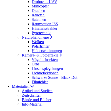
Drohnen - UAV
Minicopter
Drachen
Raketen
Satelliten
Raumstation ISS
Himmelsstrahler
Pyrotechnik
Naturphänomene
Wolken
Polarlichter
Haloerscheinungen
Kamera- & Fotoeffekte
Vögel - Insekten
Orbs
Linsenspiegelungen
Lichtreflektionen
Schwarze Sonne - Black Dot
Filmfehler
Materialien
Artikel und Studien
Zeitschriften
Bände und Bücher
Info-Material