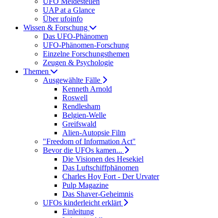
UFO Meldestellen
UAP at a Glance
Über ufoinfo
Wissen & Forschung
Das UFO-Phänomen
UFO-Phänomen-Forschung
Einzelne Forschungsthemen
Zeugen & Psychologie
Themen
Ausgewählte Fälle
Kenneth Arnold
Roswell
Rendlesham
Belgien-Welle
Greifswald
Alien-Autopsie Film
"Freedom of Information Act"
Bevor die UFOs kamen...
Die Visionen des Hesekiel
Das Luftschiffphänomen
Charles Hoy Fort - Der Urvater
Pulp Magazine
Das Shaver-Geheimnis
UFOs kinderleicht erklärt
Einleitung