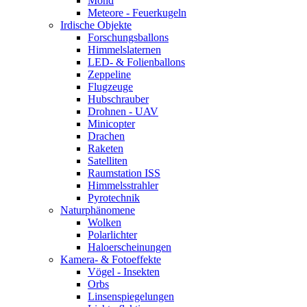
Mond
Meteore - Feuerkugeln
Irdische Objekte
Forschungsballons
Himmelslaternen
LED- & Folienballons
Zeppeline
Flugzeuge
Hubschrauber
Drohnen - UAV
Minicopter
Drachen
Raketen
Satelliten
Raumstation ISS
Himmelsstrahler
Pyrotechnik
Naturphänomene
Wolken
Polarlichter
Haloerscheinungen
Kamera- & Fotoeffekte
Vögel - Insekten
Orbs
Linsenspiegelungen