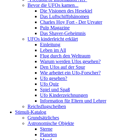
Bevor die UFOs kamen...
Die Visionen des Hesekiel
Das Luftschiffphänomen
Charles Hoy Fort - Der Urvater
Pulp Magazine
Das Shaver-Geheimnis
UFOs kinderleicht erklärt
Einleitung
Leben im All
Flug durch den Weltraum
Warum werden Ufos gesehen?
Den Ufos auf der Spur
Wie arbeitet ein Ufo-Forscher?
Ufo gesehen?
Ufo Quiz
Spiel und Spaß
Ufo Kinderzeichnungen
Information für Eltern und Lehrer
Reichsflugscheiben
Stimuli-Katalog
Grundsätzliches
Astronomische Objekte
Sterne
Planeten