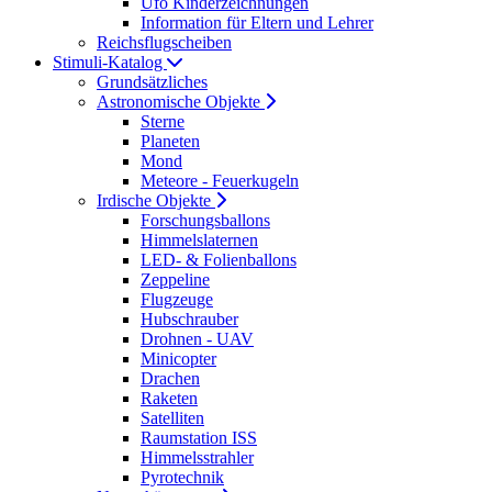
Ufo Kinderzeichnungen
Information für Eltern und Lehrer
Reichsflugscheiben
Stimuli-Katalog
Grundsätzliches
Astronomische Objekte
Sterne
Planeten
Mond
Meteore - Feuerkugeln
Irdische Objekte
Forschungsballons
Himmelslaternen
LED- & Folienballons
Zeppeline
Flugzeuge
Hubschrauber
Drohnen - UAV
Minicopter
Drachen
Raketen
Satelliten
Raumstation ISS
Himmelsstrahler
Pyrotechnik