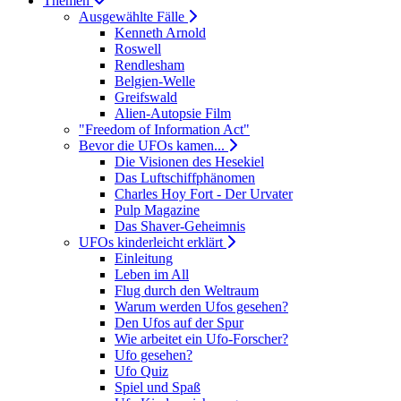
Themen
Ausgewählte Fälle
Kenneth Arnold
Roswell
Rendlesham
Belgien-Welle
Greifswald
Alien-Autopsie Film
"Freedom of Information Act"
Bevor die UFOs kamen...
Die Visionen des Hesekiel
Das Luftschiffphänomen
Charles Hoy Fort - Der Urvater
Pulp Magazine
Das Shaver-Geheimnis
UFOs kinderleicht erklärt
Einleitung
Leben im All
Flug durch den Weltraum
Warum werden Ufos gesehen?
Den Ufos auf der Spur
Wie arbeitet ein Ufo-Forscher?
Ufo gesehen?
Ufo Quiz
Spiel und Spaß