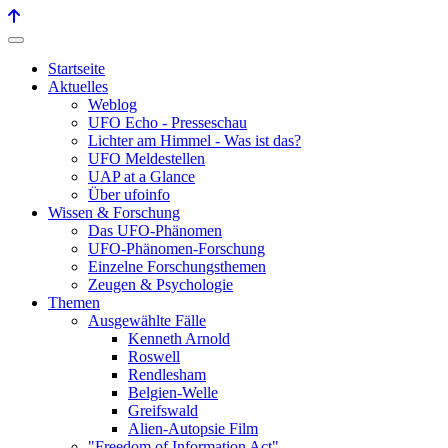
Startseite
Aktuelles
Weblog
UFO Echo - Presseschau
Lichter am Himmel - Was ist das?
UFO Meldestellen
UAP at a Glance
Über ufoinfo
Wissen & Forschung
Das UFO-Phänomen
UFO-Phänomen-Forschung
Einzelne Forschungsthemen
Zeugen & Psychologie
Themen
Ausgewählte Fälle
Kenneth Arnold
Roswell
Rendlesham
Belgien-Welle
Greifswald
Alien-Autopsie Film
"Freedom of Information Act"