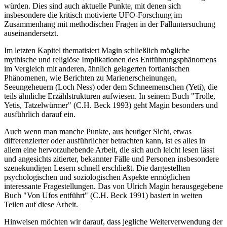
würden. Dies sind auch aktuelle Punkte, mit denen sich
insbesondere die kritisch motivierte UFO-Forschung im
Zusammenhang mit methodischen Fragen in der Falluntersuchung
auseinandersetzt.
Im letzten Kapitel thematisiert Magin schließlich mögliche
mythische und religiöse Implikationen des Entführungsphänomens
im Vergleich mit anderen, ähnlich gelagerten fortianischen
Phänomenen, wie Berichten zu Marienerscheinungen,
Seeungeheuern (Loch Ness) oder dem Schneemenschen (Yeti), die
teils ähnliche Erzählstrukturen aufwiesen. In seinem Buch "Trolle,
Yetis, Tatzelwürmer" (C.H. Beck 1993) geht Magin besonders und
ausführlich darauf ein.
Auch wenn man manche Punkte, aus heutiger Sicht, etwas
differenzierter oder ausführlicher betrachten kann, ist es alles in
allem eine hervorzuhebende Arbeit, die sich auch leicht lesen lässt
und angesichts zitierter, bekannter Fälle und Personen insbesondere
szenekundigen Lesern schnell erschließt. Die dargestellten
psychologischen und soziologischen Aspekte ermöglichen
interessante Fragestellungen. Das von Ulrich Magin herausgegebene
Buch "Von Ufos entführt" (C.H. Beck 1991) basiert in weiten
Teilen auf diese Arbeit.
Hinweisen möchten wir darauf, dass jegliche Weiterverwendung der