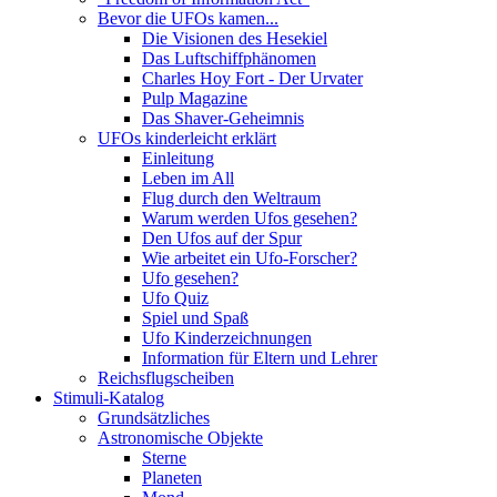
Bevor die UFOs kamen...
Die Visionen des Hesekiel
Das Luftschiffphänomen
Charles Hoy Fort - Der Urvater
Pulp Magazine
Das Shaver-Geheimnis
UFOs kinderleicht erklärt
Einleitung
Leben im All
Flug durch den Weltraum
Warum werden Ufos gesehen?
Den Ufos auf der Spur
Wie arbeitet ein Ufo-Forscher?
Ufo gesehen?
Ufo Quiz
Spiel und Spaß
Ufo Kinderzeichnungen
Information für Eltern und Lehrer
Reichsflugscheiben
Stimuli-Katalog
Grundsätzliches
Astronomische Objekte
Sterne
Planeten