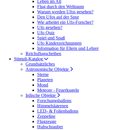
Leben im All
Flug durch den Weltraum
Warum werden Ufos gesehen?
Den Ufos auf der Spur
Wie arbeitet ein Ufo-Forscher?
Ufo gesehen?
Ufo Quiz
Spiel und Spaß
Ufo Kinderzeichnungen
Information für Eltern und Lehrer
Reichsflugscheiben
Stimuli-Katalog
Grundsätzliches
Astronomische Objekte
Sterne
Planeten
Mond
Meteore - Feuerkugeln
Irdische Objekte
Forschungsballons
Himmelslaternen
LED- & Folienballons
Zeppeline
Flugzeuge
Hubschrauber