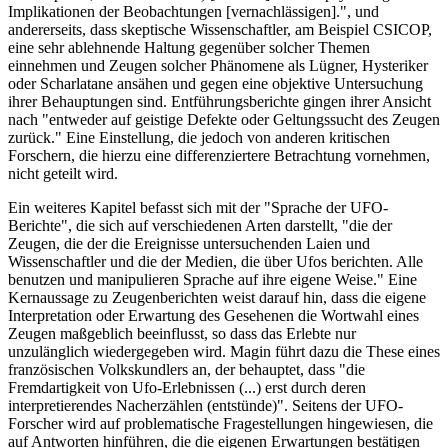
Implikationen der Beobachtungen [vernachlässigen].", und
andererseits, dass skeptische Wissenschaftler, am Beispiel CSICOP,
eine sehr ablehnende Haltung gegenüber solcher Themen
einnehmen und Zeugen solcher Phänomene als Lügner, Hysteriker
oder Scharlatane ansähen und gegen eine objektive Untersuchung
ihrer Behauptungen sind. Entführungsberichte gingen ihrer Ansicht
nach "entweder auf geistige Defekte oder Geltungssucht des Zeugen
zurück." Eine Einstellung, die jedoch von anderen kritischen
Forschern, die hierzu eine differenziertere Betrachtung vornehmen,
nicht geteilt wird.
Ein weiteres Kapitel befasst sich mit der "Sprache der UFO-
Berichte", die sich auf verschiedenen Arten darstellt, "die der
Zeugen, die der die Ereignisse untersuchenden Laien und
Wissenschaftler und die der Medien, die über Ufos berichten. Alle
benutzen und manipulieren Sprache auf ihre eigene Weise." Eine
Kernaussage zu Zeugenberichten weist darauf hin, dass die eigene
Interpretation oder Erwartung des Gesehenen die Wortwahl eines
Zeugen maßgeblich beeinflusst, so dass das Erlebte nur
unzulänglich wiedergegeben wird. Magin führt dazu die These eines
französischen Volkskundlers an, der behauptet, dass "die
Fremdartigkeit von Ufo-Erlebnissen (...) erst durch deren
interpretierendes Nacherzählen (entstünde)". Seitens der UFO-
Forscher wird auf problematische Fragestellungen hingewiesen, die
auf Antworten hinführen, die die eigenen Erwartungen bestätigen