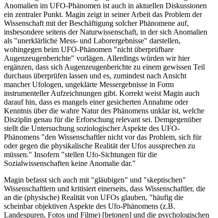
Anomalien im UFO-Phänomen ist auch in aktuellen Diskussionen
ein zentraler Punkt. Magin zeigt in seiner Arbeit das Problem der
Wissenschaft mit der Beschäftigung solcher Phänomene auf,
insbesondere seitens der Naturwissenschaft, in der sich Anomalien
als "unerklärliche Mess- und Laborergebnisse" darstellen,
wohingegen beim UFO-Phänomen "nicht überprüfbare
Augenzeugenberichte" vorlägen. Allerdings würden wir hier
ergänzen, dass sich Augenzeugenberichte zu einem gewissen Teil
durchaus überprüfen lassen und es, zumindest nach Ansicht
mancher Ufologen, ungeklärte Messergebnisse in Form
instrumenteller Aufzeichnungen gibt. Korrekt weist Magin auch
darauf hin, dass es mangels einer gesicherten Annahme oder
Kenntnis über die wahre Natur des Phänomens unklar ist, welche
Disziplin genau für die Erforschung relevant sei. Demgegenüber
stellt die Untersuchung soziologischer Aspekte des UFO-
Phänomens "den Wissenschaftler nicht vor das Problem, sich für
oder gegen die physikalische Realität der Ufos aussprechen zu
müssen." Insofern "stellen Ufo-Sichtungen für die
Sozialwissenschaften keine Anomalie dar."
Magin befasst sich auch mit "gläubigen" und "skeptischen"
Wissenschaftlern und kritisiert einerseits, dass Wissenschaftler, die
an die (physische) Realität von UFOs glauben, "häufig die
scheinbar objektiven Aspekte des Ufo-Phänomens (z.B.
Landespuren, Fotos und Filme) [betonen] und die psychologischen