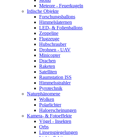
Mond
Meteore - Feuerkugeln
Irdische Objekte
Forschungsballons
Himmelslaternen
LED- & Folienballons
Zeppeline
Flugzeuge
Hubschrauber
Drohnen - UAV
Minicopter
Drachen
Raketen
Satelliten
Raumstation ISS
Himmelsstrahler
Pyrotechnik
Naturphänomene
Wolken
Polarlichter
Haloerscheinungen
Kamera- & Fotoeffekte
Vögel - Insekten
Orbs
Linsenspiegelungen