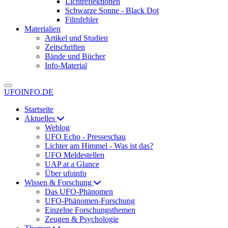
Lichtreflektionen
Schwarze Sonne - Black Dot
Filmfehler
Materialien
Artikel und Studien
Zeitschriften
Bände und Bücher
Info-Material
UFOINFO.DE
Startseite
Aktuelles
Weblog
UFO Echo - Presseschau
Lichter am Himmel - Was ist das?
UFO Meldestellen
UAP at a Glance
Über ufoinfo
Wissen & Forschung
Das UFO-Phänomen
UFO-Phänomen-Forschung
Einzelne Forschungsthemen
Zeugen & Psychologie