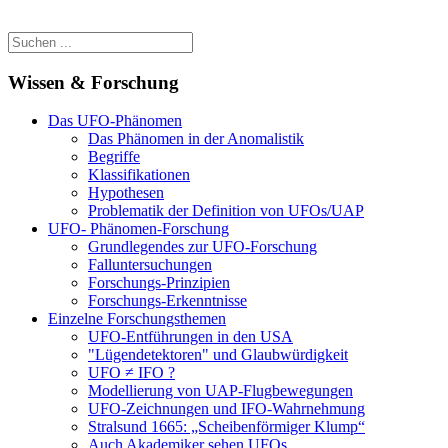
Wissen & Forschung
Das UFO-Phänomen
Das Phänomen in der Anomalistik
Begriffe
Klassifikationen
Hypothesen
Problematik der Definition von UFOs/UAP
UFO- Phänomen-Forschung
Grundlegendes zur UFO-Forschung
Falluntersuchungen
Forschungs-Prinzipien
Forschungs-Erkenntnisse
Einzelne Forschungsthemen
UFO-Entführungen in den USA
"Lügendetektoren" und Glaubwürdigkeit
UFO ≠ IFO ?
Modellierung von UAP-Flugbewegungen
UFO-Zeichnungen und IFO-Wahrnehmung
Stralsund 1665: „Scheibenförmiger Klump“
Auch Akademiker sehen UFOs