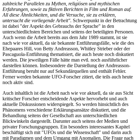
zahlreiche Parallelen zu Mythen, religiösen und mythischen
Erfahrungen, sowie zu fiktiven Berichten in Film und Roman auf.
All diese Ähnlichkeiten, und die Versuche, sie zu erklären,
untersucht die vorliegende Arbeit".
Schwerpunkt in der Betrachtung
ist dabei "der Aspekt des Gebrauchs der Sprache" in den
unterschiedlichsten Bereichen und seitens der beteiligten Personen.
Auch wenn die Arbeit bereits aus dem Jahr 1989 stammt, ist sie
nach wie vor aktuell, da sie bekannte Entführungsfälle, wie die des
Ehepaares Hill, von Betty Andreasson, Whitley Strieber oder der
Pascaguola-Entführung thematisiert, die auch heute noch diskutiert
werden. Die jeweiligen Fälle hätte man evtl. noch ausführlicher
darstellen können. Insbesondere die Darstellung der Andreasson-
Entführung beruht nur auf Sekundärquellen und enthält Fehler.
Ferner werden bekannte UFO-Forscher zitiert, die teils auch heute
noch aktiv sind.
Auch inhaltlich ist die Arbeit nach wie vor aktuell, da sie aus Sicht
kritischer Forscher entscheidende Aspekte hervorhebt und auch
aktuelle Diskussionen widerspiegelt. So werden hinsichtlich des
Phänomens verschiedene Erklärungsansätze diskutiert, und die
Behandlung seitens der Gesellschaft aus unterschiedlichen
Blickwinkeln dargestellt. Darunter auch seitens der Medien und
privater Forschungsgruppen. Ein besonders interessantes Kapitel
beschäftigt sich mit "UFOs und die Wissenschaft" und darin auch
mit Paradigmen und dem Umgang mit Anomalien. Die Frage nach