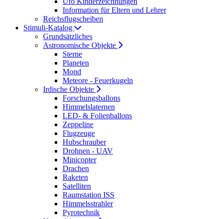
Ufo Kinderzeichnungen
Information für Eltern und Lehrer
Reichsflugscheiben
Stimuli-Katalog
Grundsätzliches
Astronomische Objekte
Sterne
Planeten
Mond
Meteore - Feuerkugeln
Irdische Objekte
Forschungsballons
Himmelslaternen
LED- & Folienballons
Zeppeline
Flugzeuge
Hubschrauber
Drohnen - UAV
Minicopter
Drachen
Raketen
Satelliten
Raumstation ISS
Himmelsstrahler
Pyrotechnik