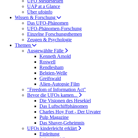
UFO Meldestellen
UAP at a Glance
Über ufoinfo
Wissen & Forschung
Das UFO-Phänomen
UFO-Phänomen-Forschung
Einzelne Forschungsthemen
Zeugen & Psychologie
Themen
Ausgewählte Fälle
Kenneth Arnold
Roswell
Rendlesham
Belgien-Welle
Greifswald
Alien-Autopsie Film
"Freedom of Information Act"
Bevor die UFOs kamen...
Die Visionen des Hesekiel
Das Luftschiffphänomen
Charles Hoy Fort - Der Urvater
Pulp Magazine
Das Shaver-Geheimnis
UFOs kinderleicht erklärt
Einleitung