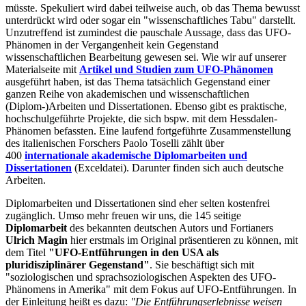
müsste. Spekuliert wird dabei teilweise auch, ob das Thema bewusst
unterdrückt wird oder sogar ein "wissenschaftliches Tabu" darstellt.
Unzutreffend ist zumindest die pauschale Aussage, dass das UFO-
Phänomen in der Vergangenheit kein Gegenstand
wissenschaftlichen Bearbeitung gewesen sei. Wie wir auf unserer
Materialseite mit
Artikel und Studien zum UFO-Phänomen
ausgeführt haben, ist das Thema tatsächlich Gegenstand einer
ganzen Reihe von akademischen und wissenschaftlichen
(Diplom-)Arbeiten und Dissertationen. Ebenso gibt es praktische,
hochschulgeführte Projekte, die sich bspw. mit dem Hessdalen-
Phänomen befassten. Eine laufend fortgeführte Zusammenstellung
des italienischen Forschers Paolo Toselli zählt über
400
internationale akademische Diplomarbeiten und
Dissertationen
(Exceldatei). Darunter finden sich auch deutsche
Arbeiten.
Diplomarbeiten und Dissertationen sind eher selten kostenfrei
zugänglich. Umso mehr freuen wir uns, die 145 seitige
Diplomarbeit
des bekannten deutschen Autors und Fortianers
Ulrich Magin
hier erstmals im Original präsentieren zu können, mit
dem Titel
"UFO-Entführungen in den USA als
pluridisziplinärer Gegenstand"
. Sie beschäftigt sich mit
"soziologischen und sprachsoziologischen Aspekten des UFO-
Phänomens in Amerika" mit dem Fokus auf UFO-Entführungen. In
der Einleitung heißt es dazu:
"Die Entführungserlebnisse weisen