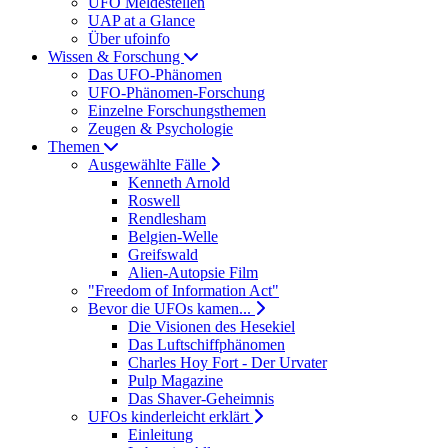
UFO Meldestellen
UAP at a Glance
Über ufoinfo
Wissen & Forschung
Das UFO-Phänomen
UFO-Phänomen-Forschung
Einzelne Forschungsthemen
Zeugen & Psychologie
Themen
Ausgewählte Fälle
Kenneth Arnold
Roswell
Rendlesham
Belgien-Welle
Greifswald
Alien-Autopsie Film
"Freedom of Information Act"
Bevor die UFOs kamen...
Die Visionen des Hesekiel
Das Luftschiffphänomen
Charles Hoy Fort - Der Urvater
Pulp Magazine
Das Shaver-Geheimnis
UFOs kinderleicht erklärt
Einleitung