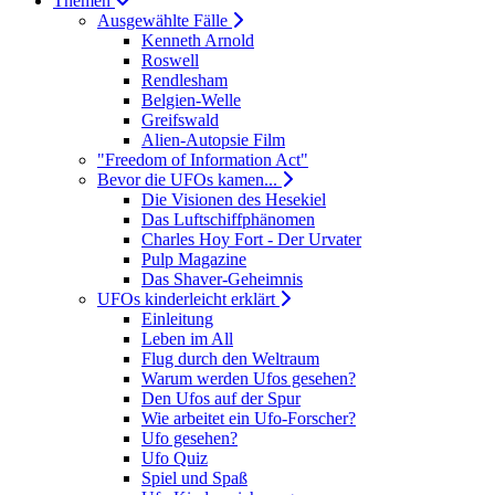
Themen
Ausgewählte Fälle
Kenneth Arnold
Roswell
Rendlesham
Belgien-Welle
Greifswald
Alien-Autopsie Film
"Freedom of Information Act"
Bevor die UFOs kamen...
Die Visionen des Hesekiel
Das Luftschiffphänomen
Charles Hoy Fort - Der Urvater
Pulp Magazine
Das Shaver-Geheimnis
UFOs kinderleicht erklärt
Einleitung
Leben im All
Flug durch den Weltraum
Warum werden Ufos gesehen?
Den Ufos auf der Spur
Wie arbeitet ein Ufo-Forscher?
Ufo gesehen?
Ufo Quiz
Spiel und Spaß