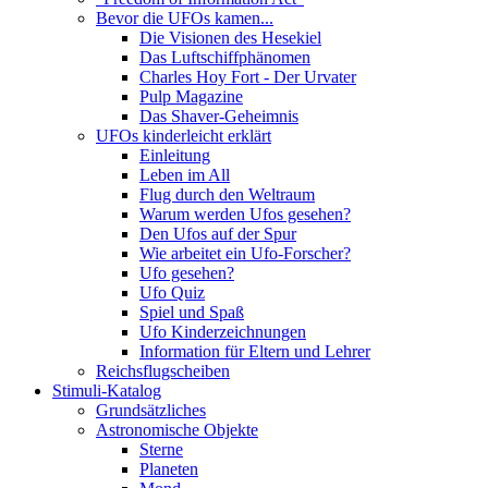
Bevor die UFOs kamen...
Die Visionen des Hesekiel
Das Luftschiffphänomen
Charles Hoy Fort - Der Urvater
Pulp Magazine
Das Shaver-Geheimnis
UFOs kinderleicht erklärt
Einleitung
Leben im All
Flug durch den Weltraum
Warum werden Ufos gesehen?
Den Ufos auf der Spur
Wie arbeitet ein Ufo-Forscher?
Ufo gesehen?
Ufo Quiz
Spiel und Spaß
Ufo Kinderzeichnungen
Information für Eltern und Lehrer
Reichsflugscheiben
Stimuli-Katalog
Grundsätzliches
Astronomische Objekte
Sterne
Planeten