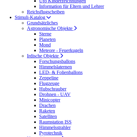
Ufo Kinderzeichnungen
Information für Eltern und Lehrer
Reichsflugscheiben
Stimuli-Katalog
Grundsätzliches
Astronomische Objekte
Sterne
Planeten
Mond
Meteore - Feuerkugeln
Irdische Objekte
Forschungsballons
Himmelslaternen
LED- & Folienballons
Zeppeline
Flugzeuge
Hubschrauber
Drohnen - UAV
Minicopter
Drachen
Raketen
Satelliten
Raumstation ISS
Himmelsstrahler
Pyrotechnik