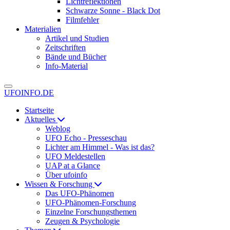
Lichtreflektionen
Schwarze Sonne - Black Dot
Filmfehler
Materialien
Artikel und Studien
Zeitschriften
Bände und Bücher
Info-Material
UFOINFO.DE
Startseite
Aktuelles
Weblog
UFO Echo - Presseschau
Lichter am Himmel - Was ist das?
UFO Meldestellen
UAP at a Glance
Über ufoinfo
Wissen & Forschung
Das UFO-Phänomen
UFO-Phänomen-Forschung
Einzelne Forschungsthemen
Zeugen & Psychologie