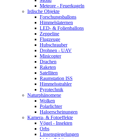
Mond
Meteore - Feuerkugeln
Irdische Objekte
Forschungsballons
Himmelslaternen
LED- & Folienballons
Zeppeline
Flugzeuge
Hubschrauber
Drohnen - UAV
Minicopter
Drachen
Raketen
Satelliten
Raumstation ISS
Himmelsstrahler
Pyrotechnik
Naturphänomene
Wolken
Polarlichter
Haloerscheinungen
Kamera- & Fotoeffekte
Vögel - Insekten
Orbs
Linsenspiegelungen