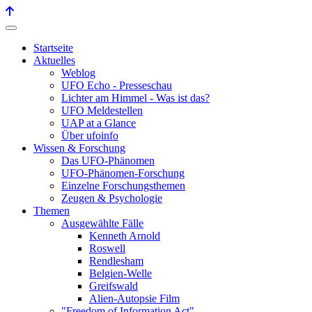
Startseite
Aktuelles
Weblog
UFO Echo - Presseschau
Lichter am Himmel - Was ist das?
UFO Meldestellen
UAP at a Glance
Über ufoinfo
Wissen & Forschung
Das UFO-Phänomen
UFO-Phänomen-Forschung
Einzelne Forschungsthemen
Zeugen & Psychologie
Themen
Ausgewählte Fälle
Kenneth Arnold
Roswell
Rendlesham
Belgien-Welle
Greifswald
Alien-Autopsie Film
"Freedom of Information Act"