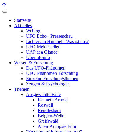
Startseite
Aktuelles
Weblog
UFO Echo - Presseschau
Lichter am Himmel - Was ist das?
UFO Meldestellen
UAP at a Glance
Über ufoinfo
Wissen & Forschung
Das UFO-Phänomen
UFO-Phänomen-Forschung
Einzelne Forschungsthemen
Zeugen & Psychologie
Themen
Ausgewählte Fälle
Kenneth Arnold
Roswell
Rendlesham
Belgien-Welle
Greifswald
Alien-Autopsie Film
"Freedom of Information Act"