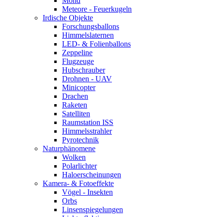
Mond
Meteore - Feuerkugeln
Irdische Objekte
Forschungsballons
Himmelslaternen
LED- & Folienballons
Zeppeline
Flugzeuge
Hubschrauber
Drohnen - UAV
Minicopter
Drachen
Raketen
Satelliten
Raumstation ISS
Himmelsstrahler
Pyrotechnik
Naturphänomene
Wolken
Polarlichter
Haloerscheinungen
Kamera- & Fotoeffekte
Vögel - Insekten
Orbs
Linsenspiegelungen