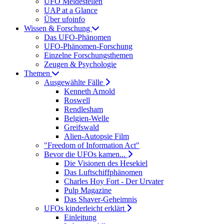
UFO Meldestellen
UAP at a Glance
Über ufoinfo
Wissen & Forschung
Das UFO-Phänomen
UFO-Phänomen-Forschung
Einzelne Forschungsthemen
Zeugen & Psychologie
Themen
Ausgewählte Fälle
Kenneth Arnold
Roswell
Rendlesham
Belgien-Welle
Greifswald
Alien-Autopsie Film
"Freedom of Information Act"
Bevor die UFOs kamen...
Die Visionen des Hesekiel
Das Luftschiffphänomen
Charles Hoy Fort - Der Urvater
Pulp Magazine
Das Shaver-Geheimnis
UFOs kinderleicht erklärt
Einleitung