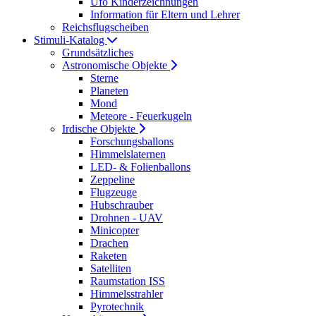
Ufo Kinderzeichnungen
Information für Eltern und Lehrer
Reichsflugscheiben
Stimuli-Katalog
Grundsätzliches
Astronomische Objekte
Sterne
Planeten
Mond
Meteore - Feuerkugeln
Irdische Objekte
Forschungsballons
Himmelslaternen
LED- & Folienballons
Zeppeline
Flugzeuge
Hubschrauber
Drohnen - UAV
Minicopter
Drachen
Raketen
Satelliten
Raumstation ISS
Himmelsstrahler
Pyrotechnik