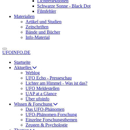
Lichtreflektionen
Schwarze Sonne - Black Dot
Filmfehler
Materialien
Artikel und Studien
Zeitschriften
Bände und Bücher
Info-Material
UFOINFO.DE
Startseite
Aktuelles
Weblog
UFO Echo - Presseschau
Lichter am Himmel - Was ist das?
UFO Meldestellen
UAP at a Glance
Über ufoinfo
Wissen & Forschung
Das UFO-Phänomen
UFO-Phänomen-Forschung
Einzelne Forschungsthemen
Zeugen & Psychologie