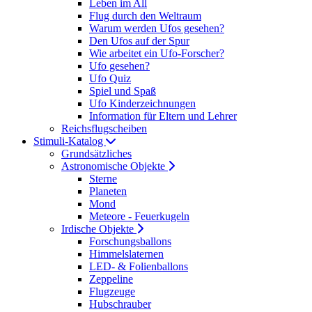
Leben im All
Flug durch den Weltraum
Warum werden Ufos gesehen?
Den Ufos auf der Spur
Wie arbeitet ein Ufo-Forscher?
Ufo gesehen?
Ufo Quiz
Spiel und Spaß
Ufo Kinderzeichnungen
Information für Eltern und Lehrer
Reichsflugscheiben
Stimuli-Katalog
Grundsätzliches
Astronomische Objekte
Sterne
Planeten
Mond
Meteore - Feuerkugeln
Irdische Objekte
Forschungsballons
Himmelslaternen
LED- & Folienballons
Zeppeline
Flugzeuge
Hubschrauber