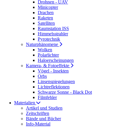
Drohnen - UAV
Minicopter
Drachen
Raketen
Satelliten
Raumstation ISS
Himmelsstrahler
Pyrotechnik
Naturphänomene
Wolken
Polarlichter
Haloerscheinungen
Kamera- & Fotoeffekte
Vögel - Insekten
Orbs
Linsenspiegelungen
Lichtreflektionen
Schwarze Sonne - Black Dot
Filmfehler
Materialien
Artikel und Studien
Zeitschriften
Bände und Bücher
Info-Material