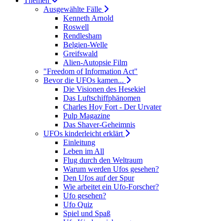
Themen
Ausgewählte Fälle
Kenneth Arnold
Roswell
Rendlesham
Belgien-Welle
Greifswald
Alien-Autopsie Film
"Freedom of Information Act"
Bevor die UFOs kamen...
Die Visionen des Hesekiel
Das Luftschiffphänomen
Charles Hoy Fort - Der Urvater
Pulp Magazine
Das Shaver-Geheimnis
UFOs kinderleicht erklärt
Einleitung
Leben im All
Flug durch den Weltraum
Warum werden Ufos gesehen?
Den Ufos auf der Spur
Wie arbeitet ein Ufo-Forscher?
Ufo gesehen?
Ufo Quiz
Spiel und Spaß