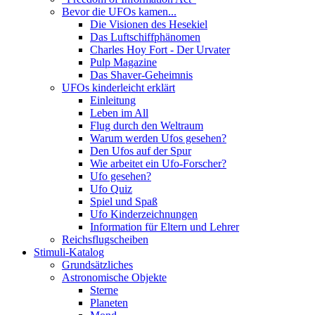
Bevor die UFOs kamen...
Die Visionen des Hesekiel
Das Luftschiffphänomen
Charles Hoy Fort - Der Urvater
Pulp Magazine
Das Shaver-Geheimnis
UFOs kinderleicht erklärt
Einleitung
Leben im All
Flug durch den Weltraum
Warum werden Ufos gesehen?
Den Ufos auf der Spur
Wie arbeitet ein Ufo-Forscher?
Ufo gesehen?
Ufo Quiz
Spiel und Spaß
Ufo Kinderzeichnungen
Information für Eltern und Lehrer
Reichsflugscheiben
Stimuli-Katalog
Grundsätzliches
Astronomische Objekte
Sterne
Planeten