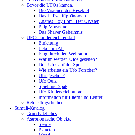
Bevor die UFOs kamen...
Die Visionen des Hesekiel
Das Luftschiffphänomen
Charles Hoy Fort - Der Urvater
Pulp Magazine
Das Shaver-Geheimnis
UFOs kinderleicht erklärt
Einleitung
Leben im All
Flug durch den Weltraum
Warum werden Ufos gesehen?
Den Ufos auf der Spur
Wie arbeitet ein Ufo-Forscher?
Ufo gesehen?
Ufo Quiz
Spiel und Spaß
Ufo Kinderzeichnungen
Information für Eltern und Lehrer
Reichsflugscheiben
Stimuli-Katalog
Grundsätzliches
Astronomische Objekte
Sterne
Planeten