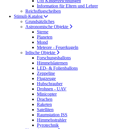
Ufo Kinderzeichnungen
Information für Eltern und Lehrer
Reichsflugscheiben
Stimuli-Katalog
Grundsätzliches
Astronomische Objekte
Sterne
Planeten
Mond
Meteore - Feuerkugeln
Irdische Objekte
Forschungsballons
Himmelslaternen
LED- & Folienballons
Zeppeline
Flugzeuge
Hubschrauber
Drohnen - UAV
Minicopter
Drachen
Raketen
Satelliten
Raumstation ISS
Himmelsstrahler
Pyrotechnik