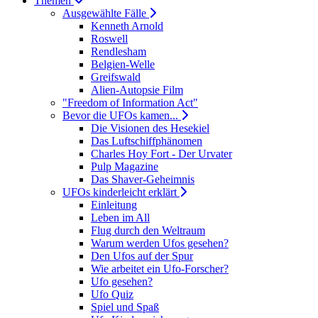
Themen
Ausgewählte Fälle
Kenneth Arnold
Roswell
Rendlesham
Belgien-Welle
Greifswald
Alien-Autopsie Film
"Freedom of Information Act"
Bevor die UFOs kamen...
Die Visionen des Hesekiel
Das Luftschiffphänomen
Charles Hoy Fort - Der Urvater
Pulp Magazine
Das Shaver-Geheimnis
UFOs kinderleicht erklärt
Einleitung
Leben im All
Flug durch den Weltraum
Warum werden Ufos gesehen?
Den Ufos auf der Spur
Wie arbeitet ein Ufo-Forscher?
Ufo gesehen?
Ufo Quiz
Spiel und Spaß