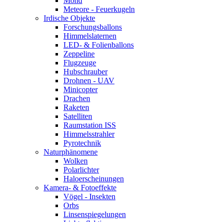
Mond
Meteore - Feuerkugeln
Irdische Objekte
Forschungsballons
Himmelslaternen
LED- & Folienballons
Zeppeline
Flugzeuge
Hubschrauber
Drohnen - UAV
Minicopter
Drachen
Raketen
Satelliten
Raumstation ISS
Himmelsstrahler
Pyrotechnik
Naturphänomene
Wolken
Polarlichter
Haloerscheinungen
Kamera- & Fotoeffekte
Vögel - Insekten
Orbs
Linsenspiegelungen