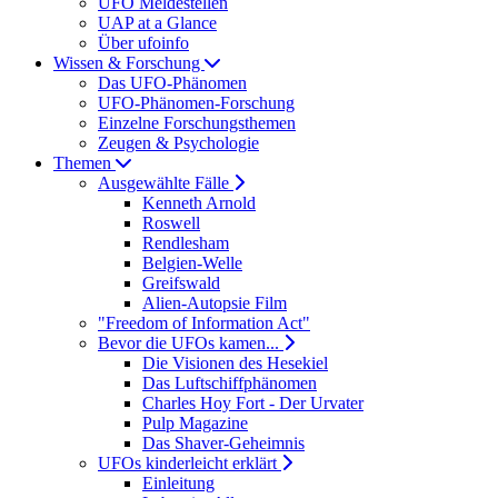
UFO Meldestellen
UAP at a Glance
Über ufoinfo
Wissen & Forschung
Das UFO-Phänomen
UFO-Phänomen-Forschung
Einzelne Forschungsthemen
Zeugen & Psychologie
Themen
Ausgewählte Fälle
Kenneth Arnold
Roswell
Rendlesham
Belgien-Welle
Greifswald
Alien-Autopsie Film
"Freedom of Information Act"
Bevor die UFOs kamen...
Die Visionen des Hesekiel
Das Luftschiffphänomen
Charles Hoy Fort - Der Urvater
Pulp Magazine
Das Shaver-Geheimnis
UFOs kinderleicht erklärt
Einleitung