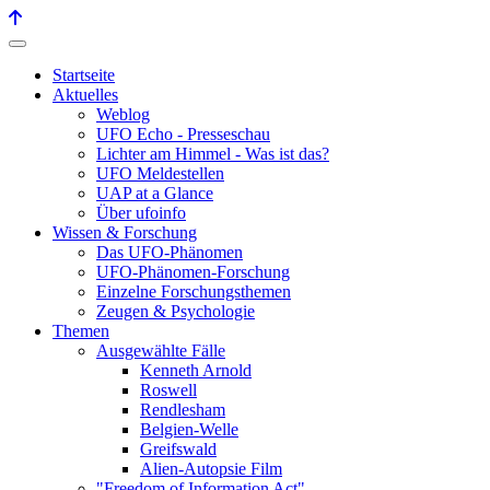
Startseite
Aktuelles
Weblog
UFO Echo - Presseschau
Lichter am Himmel - Was ist das?
UFO Meldestellen
UAP at a Glance
Über ufoinfo
Wissen & Forschung
Das UFO-Phänomen
UFO-Phänomen-Forschung
Einzelne Forschungsthemen
Zeugen & Psychologie
Themen
Ausgewählte Fälle
Kenneth Arnold
Roswell
Rendlesham
Belgien-Welle
Greifswald
Alien-Autopsie Film
"Freedom of Information Act"