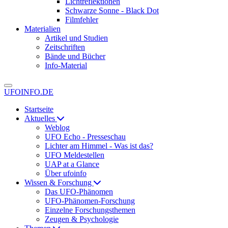
Lichtreflektionen
Schwarze Sonne - Black Dot
Filmfehler
Materialien
Artikel und Studien
Zeitschriften
Bände und Bücher
Info-Material
UFOINFO.DE
Startseite
Aktuelles
Weblog
UFO Echo - Presseschau
Lichter am Himmel - Was ist das?
UFO Meldestellen
UAP at a Glance
Über ufoinfo
Wissen & Forschung
Das UFO-Phänomen
UFO-Phänomen-Forschung
Einzelne Forschungsthemen
Zeugen & Psychologie