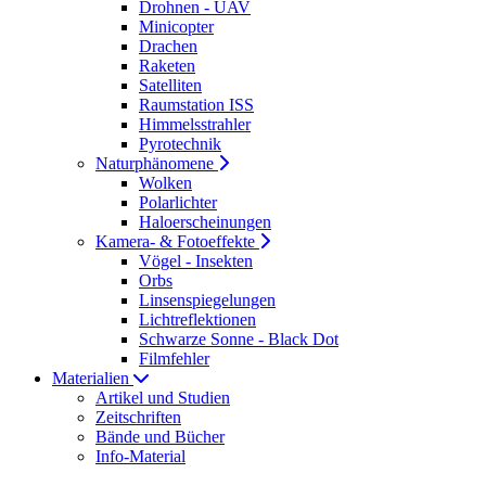
Drohnen - UAV
Minicopter
Drachen
Raketen
Satelliten
Raumstation ISS
Himmelsstrahler
Pyrotechnik
Naturphänomene
Wolken
Polarlichter
Haloerscheinungen
Kamera- & Fotoeffekte
Vögel - Insekten
Orbs
Linsenspiegelungen
Lichtreflektionen
Schwarze Sonne - Black Dot
Filmfehler
Materialien
Artikel und Studien
Zeitschriften
Bände und Bücher
Info-Material