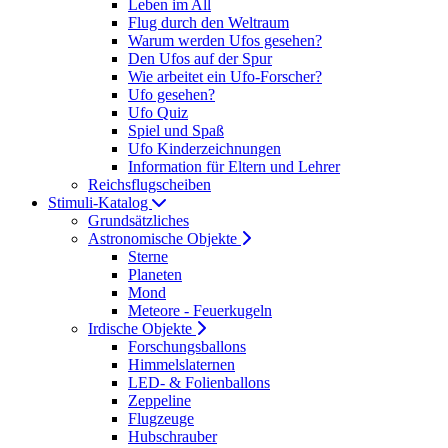
Leben im All
Flug durch den Weltraum
Warum werden Ufos gesehen?
Den Ufos auf der Spur
Wie arbeitet ein Ufo-Forscher?
Ufo gesehen?
Ufo Quiz
Spiel und Spaß
Ufo Kinderzeichnungen
Information für Eltern und Lehrer
Reichsflugscheiben
Stimuli-Katalog
Grundsätzliches
Astronomische Objekte
Sterne
Planeten
Mond
Meteore - Feuerkugeln
Irdische Objekte
Forschungsballons
Himmelslaternen
LED- & Folienballons
Zeppeline
Flugzeuge
Hubschrauber