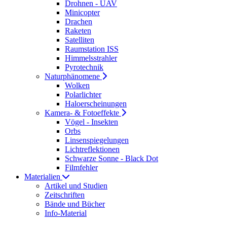
Drohnen - UAV
Minicopter
Drachen
Raketen
Satelliten
Raumstation ISS
Himmelsstrahler
Pyrotechnik
Naturphänomene
Wolken
Polarlichter
Haloerscheinungen
Kamera- & Fotoeffekte
Vögel - Insekten
Orbs
Linsenspiegelungen
Lichtreflektionen
Schwarze Sonne - Black Dot
Filmfehler
Materialien
Artikel und Studien
Zeitschriften
Bände und Bücher
Info-Material