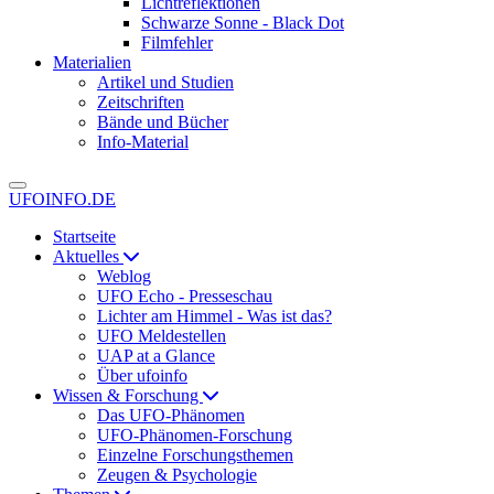
Lichtreflektionen
Schwarze Sonne - Black Dot
Filmfehler
Materialien
Artikel und Studien
Zeitschriften
Bände und Bücher
Info-Material
UFOINFO.DE
Startseite
Aktuelles
Weblog
UFO Echo - Presseschau
Lichter am Himmel - Was ist das?
UFO Meldestellen
UAP at a Glance
Über ufoinfo
Wissen & Forschung
Das UFO-Phänomen
UFO-Phänomen-Forschung
Einzelne Forschungsthemen
Zeugen & Psychologie