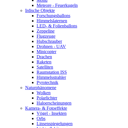
Mond
Meteore - Feuerkugeln
Irdische Objekte
Forschungsballons
Himmelslaternen
LED- & Folienballons
Zeppeline
Flugzeuge
Hubschrauber
Drohnen - UAV
Minicopter
Drachen
Raketen
Satelliten
Raumstation ISS
Himmelsstrahler
Pyrotechnik
Naturphänomene
Wolken
Polarlichter
Haloerscheinungen
Kamera- & Fotoeffekte
Vögel - Insekten
Orbs
Linsenspiegelungen