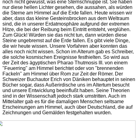
noch nicht gewusst, was eine Sternschnuppe ist. Sie haben
nur diese hellen Lichter gesehen, die aussahen, als würden
die Sterne am Himmel auf die Erde fallen. Heute wissen wir
aber, dass das kleine Gesteinsbrocken aus dem Weltraum
sind, die in unserer Erdatmosphäre aufgrund der extremen
Hitze, die bei der Reibung beim Eintritt entsteht, verglühen.
Zum Glück! Würden sie das nicht tun, dann würden diese
Steine ungebremst auf die Erde fallen. Es gibt viele Dinge,
die wir heute wissen. Unsere Vorfahren aber konnten das
alles noch nicht wissen. Schon im Alterum gab es Schreiber,
die solche kosmischen Ereignisse festhielten. So wird aus
der Zeit des ägyptischen Pharao Thutmosis III. von einem
"Feuerring" am Himmel berichtet oder von "brennenden
Fackeln" am Himmel über Rom zur Zeit der Römer. Der
Schweizer Buchautor Erich von Däniken behauptet in seinen
Bücher sogar, dass Außerirdische uns im Altertum besucht
und unsere Entwicklung beeinflußt haben. Seine Theorien
sind in der Wissenschaft jedoch stark umstritten. Auch im
Mittelalter gab es für die damaligen Menschen seltsame
Erscheinungen am Himmel, auch über Deutschland, die auf
Zeichnungen und Gemälden festgehalten wurden.