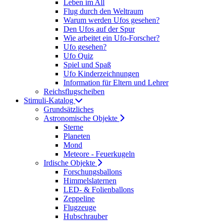
Leben im All
Flug durch den Weltraum
Warum werden Ufos gesehen?
Den Ufos auf der Spur
Wie arbeitet ein Ufo-Forscher?
Ufo gesehen?
Ufo Quiz
Spiel und Spaß
Ufo Kinderzeichnungen
Information für Eltern und Lehrer
Reichsflugscheiben
Stimuli-Katalog
Grundsätzliches
Astronomische Objekte
Sterne
Planeten
Mond
Meteore - Feuerkugeln
Irdische Objekte
Forschungsballons
Himmelslaternen
LED- & Folienballons
Zeppeline
Flugzeuge
Hubschrauber