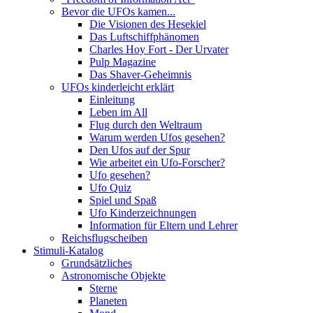
Bevor die UFOs kamen...
Die Visionen des Hesekiel
Das Luftschiffphänomen
Charles Hoy Fort - Der Urvater
Pulp Magazine
Das Shaver-Geheimnis
UFOs kinderleicht erklärt
Einleitung
Leben im All
Flug durch den Weltraum
Warum werden Ufos gesehen?
Den Ufos auf der Spur
Wie arbeitet ein Ufo-Forscher?
Ufo gesehen?
Ufo Quiz
Spiel und Spaß
Ufo Kinderzeichnungen
Information für Eltern und Lehrer
Reichsflugscheiben
Stimuli-Katalog
Grundsätzliches
Astronomische Objekte
Sterne
Planeten