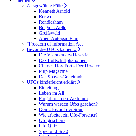
Themen
Ausgewählte Fälle
Kenneth Arnold
Roswell
Rendlesham
Belgien-Welle
Greifswald
Alien-Autopsie Film
"Freedom of Information Act"
Bevor die UFOs kamen...
Die Visionen des Hesekiel
Das Luftschiffphänomen
Charles Hoy Fort - Der Urvater
Pulp Magazine
Das Shaver-Geheimnis
UFOs kinderleicht erklärt
Einleitung
Leben im All
Flug durch den Weltraum
Warum werden Ufos gesehen?
Den Ufos auf der Spur
Wie arbeitet ein Ufo-Forscher?
Ufo gesehen?
Ufo Quiz
Spiel und Spaß