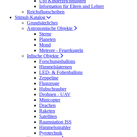
Ufo Kinderzeichnungen
Information für Eltern und Lehrer
Reichsflugscheiben
Stimuli-Katalog
Grundsätzliches
Astronomische Objekte
Sterne
Planeten
Mond
Meteore - Feuerkugeln
Irdische Objekte
Forschungsballons
Himmelslaternen
LED- & Folienballons
Zeppeline
Flugzeuge
Hubschrauber
Drohnen - UAV
Minicopter
Drachen
Raketen
Satelliten
Raumstation ISS
Himmelsstrahler
Pyrotechnik