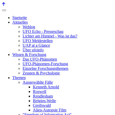
Startseite
Aktuelles
Weblog
UFO Echo - Presseschau
Lichter am Himmel - Was ist das?
UFO Meldestellen
UAP at a Glance
Über ufoinfo
Wissen & Forschung
Das UFO-Phänomen
UFO-Phänomen-Forschung
Einzelne Forschungsthemen
Zeugen & Psychologie
Themen
Ausgewählte Fälle
Kenneth Arnold
Roswell
Rendlesham
Belgien-Welle
Greifswald
Alien-Autopsie Film
"Freedom of Information Act"