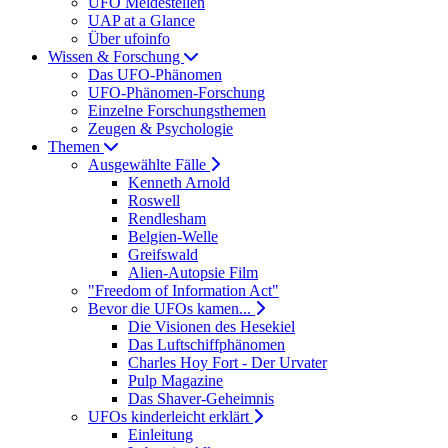
UFO Meldestellen
UAP at a Glance
Über ufoinfo
Wissen & Forschung
Das UFO-Phänomen
UFO-Phänomen-Forschung
Einzelne Forschungsthemen
Zeugen & Psychologie
Themen
Ausgewählte Fälle
Kenneth Arnold
Roswell
Rendlesham
Belgien-Welle
Greifswald
Alien-Autopsie Film
"Freedom of Information Act"
Bevor die UFOs kamen...
Die Visionen des Hesekiel
Das Luftschiffphänomen
Charles Hoy Fort - Der Urvater
Pulp Magazine
Das Shaver-Geheimnis
UFOs kinderleicht erklärt
Einleitung