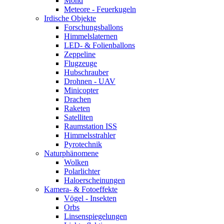
Mond
Meteore - Feuerkugeln
Irdische Objekte
Forschungsballons
Himmelslaternen
LED- & Folienballons
Zeppeline
Flugzeuge
Hubschrauber
Drohnen - UAV
Minicopter
Drachen
Raketen
Satelliten
Raumstation ISS
Himmelsstrahler
Pyrotechnik
Naturphänomene
Wolken
Polarlichter
Haloerscheinungen
Kamera- & Fotoeffekte
Vögel - Insekten
Orbs
Linsenspiegelungen