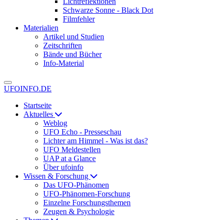
Lichtreflektionen
Schwarze Sonne - Black Dot
Filmfehler
Materialien
Artikel und Studien
Zeitschriften
Bände und Bücher
Info-Material
UFOINFO.DE
Startseite
Aktuelles
Weblog
UFO Echo - Presseschau
Lichter am Himmel - Was ist das?
UFO Meldestellen
UAP at a Glance
Über ufoinfo
Wissen & Forschung
Das UFO-Phänomen
UFO-Phänomen-Forschung
Einzelne Forschungsthemen
Zeugen & Psychologie