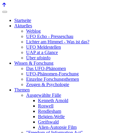
Startseite
Aktuelles
Weblog
UFO Echo - Presseschau
Lichter am Himmel - Was ist das?
UFO Meldestellen
UAP at a Glance
Über ufoinfo
Wissen & Forschung
Das UFO-Phänomen
UFO-Phänomen-Forschung
Einzelne Forschungsthemen
Zeugen & Psychologie
Themen
Ausgewählte Fälle
Kenneth Arnold
Roswell
Rendlesham
Belgien-Welle
Greifswald
Alien-Autopsie Film
"Freedom of Information Act"