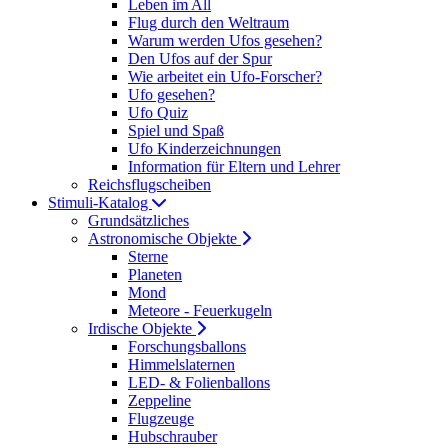
Leben im All
Flug durch den Weltraum
Warum werden Ufos gesehen?
Den Ufos auf der Spur
Wie arbeitet ein Ufo-Forscher?
Ufo gesehen?
Ufo Quiz
Spiel und Spaß
Ufo Kinderzeichnungen
Information für Eltern und Lehrer
Reichsflugscheiben
Stimuli-Katalog
Grundsätzliches
Astronomische Objekte
Sterne
Planeten
Mond
Meteore - Feuerkugeln
Irdische Objekte
Forschungsballons
Himmelslaternen
LED- & Folienballons
Zeppeline
Flugzeuge
Hubschrauber