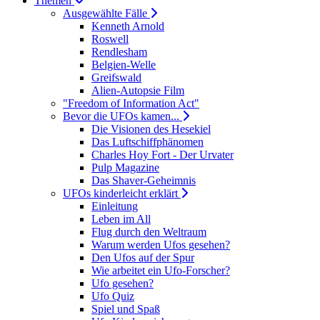
Themen
Ausgewählte Fälle
Kenneth Arnold
Roswell
Rendlesham
Belgien-Welle
Greifswald
Alien-Autopsie Film
"Freedom of Information Act"
Bevor die UFOs kamen...
Die Visionen des Hesekiel
Das Luftschiffphänomen
Charles Hoy Fort - Der Urvater
Pulp Magazine
Das Shaver-Geheimnis
UFOs kinderleicht erklärt
Einleitung
Leben im All
Flug durch den Weltraum
Warum werden Ufos gesehen?
Den Ufos auf der Spur
Wie arbeitet ein Ufo-Forscher?
Ufo gesehen?
Ufo Quiz
Spiel und Spaß