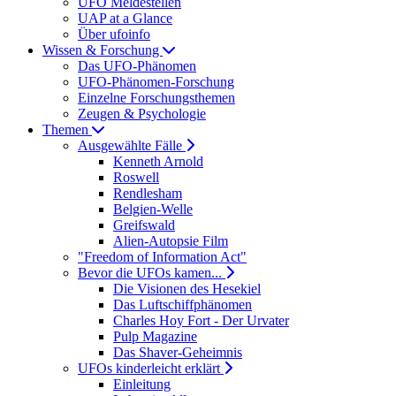
UFO Meldestellen
UAP at a Glance
Über ufoinfo
Wissen & Forschung
Das UFO-Phänomen
UFO-Phänomen-Forschung
Einzelne Forschungsthemen
Zeugen & Psychologie
Themen
Ausgewählte Fälle
Kenneth Arnold
Roswell
Rendlesham
Belgien-Welle
Greifswald
Alien-Autopsie Film
"Freedom of Information Act"
Bevor die UFOs kamen...
Die Visionen des Hesekiel
Das Luftschiffphänomen
Charles Hoy Fort - Der Urvater
Pulp Magazine
Das Shaver-Geheimnis
UFOs kinderleicht erklärt
Einleitung