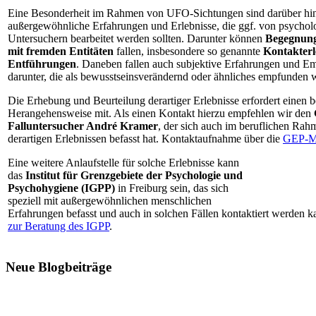
Eine Besonderheit im Rahmen von UFO-Sichtungen sind darüber hi
außergewöhnliche Erfahrungen und Erlebnisse, die ggf. von psycholo
Untersuchern bearbeitet werden sollten. Darunter können
Begegnung
mit fremden Entitäten
fallen, insbesondere so genannte
Kontakterl
Entführungen
. Daneben fallen auch subjektive Erfahrungen und 
darunter, die als bewusstseinsverändernd oder ähnliches empfunden 
Die Erhebung und Beurteilung derartiger Erlebnisse erfordert einen 
Herangehensweise mit. Als einen Kontakt hierzu empfehlen wir den
Falluntersucher André Kramer
, der sich auch im beruflichen Rahm
derartigen Erlebnissen befasst hat. Kontaktaufnahme über die
GEP-Me
Eine weitere Anlaufstelle für solche Erlebnisse kann
das
Institut für Grenzgebiete der Psychologie und
Psychohygiene (IGPP)
in Freiburg sein, das sich
speziell mit außergewöhnlichen menschlichen
Erfahrungen befasst und auch in solchen Fällen kontaktiert werden 
zur Beratung des IGPP
.
Neue Blogbeiträge