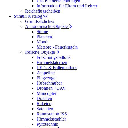
Ufo Kinderzeichnungen
Information für Eltern und Lehrer
Reichsflugscheiben
Stimuli-Katalog
Grundsätzliches
Astronomische Objekte
Sterne
Planeten
Mond
Meteore - Feuerkugeln
Irdische Objekte
Forschungsballons
Himmelslaternen
LED- & Folienballons
Zeppeline
Flugzeuge
Hubschrauber
Drohnen - UAV
Minicopter
Drachen
Raketen
Satelliten
Raumstation ISS
Himmelsstrahler
Pyrotechnik