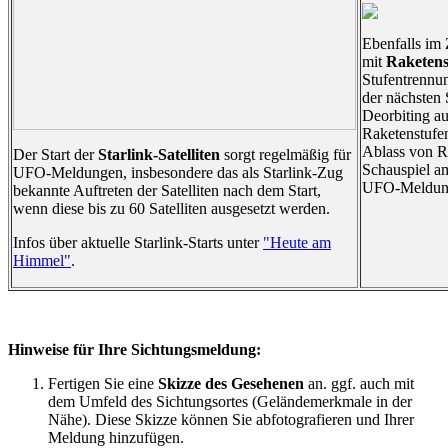
Ebenfalls i
mit
Raketens
Stufentrenn
der nächsten 
Deorbiting a
Raketenstufe
Ablass von Re
Der Start der
Starlink-Satelliten
sorgt regelmäßig für
Schauspiel a
UFO-Meldungen, insbesondere das als Starlink-Zug
UFO-Meldung
bekannte Auftreten der Satelliten nach dem Start,
wenn diese bis zu 60 Satelliten ausgesetzt werden.
Infos über aktuelle Starlink-Starts unter
"Heute am
Himmel"
.
Hinweise für Ihre Sichtungsmeldung:
Fertigen Sie eine
Skizze des Gesehenen
an. ggf. auch mit
dem Umfeld des Sichtungsortes (Geländemerkmale in der
Nähe). Diese Skizze können Sie abfotografieren und Ihrer
Meldung hinzufügen.