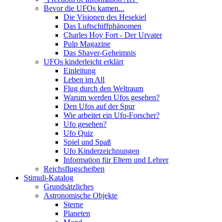
Bevor die UFOs kamen...
Die Visionen des Hesekiel
Das Luftschiffphänomen
Charles Hoy Fort - Der Urvater
Pulp Magazine
Das Shaver-Geheimnis
UFOs kinderleicht erklärt
Einleitung
Leben im All
Flug durch den Weltraum
Warum werden Ufos gesehen?
Den Ufos auf der Spur
Wie arbeitet ein Ufo-Forscher?
Ufo gesehen?
Ufo Quiz
Spiel und Spaß
Ufo Kinderzeichnungen
Information für Eltern und Lehrer
Reichsflugscheiben
Stimuli-Katalog
Grundsätzliches
Astronomische Objekte
Sterne
Planeten