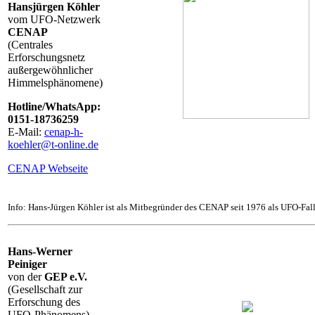
Hansjürgen Köhler
vom UFO-Netzwerk
CENAP
(Centrales
Erforschungsnetz
außergewöhnlicher
Himmelsphänomene)
Hotline/WhatsApp:
0151-18736259
E-Mail:
cenap-h-
koehler@t-online.de
CENAP Webseite
Info: Hans-Jürgen Köhler ist als Mitbegründer des CENAP seit 1976 als UFO-Fall
Hans-Werner
Peiniger
von der
GEP e.V.
(Gesellschaft zur
Erforschung des
UFO-Phänomens)