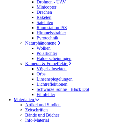
Drohnen - UAV
Minicopter
Drachen
Raketen
Satelliten
Raumstation ISS
Himmelsstrahler
Pyrotechnik
Naturphänomene
Wolken
Polarlichter
Haloerscheinungen
Kamera- & Fotoeffekte
Vögel - Insekten
Orbs
Linsenspiegelungen
Lichtreflektionen
Schwarze Sonne - Black Dot
Filmfehler
Materialien
Artikel und Studien
Zeitschriften
Bände und Bücher
Info-Material