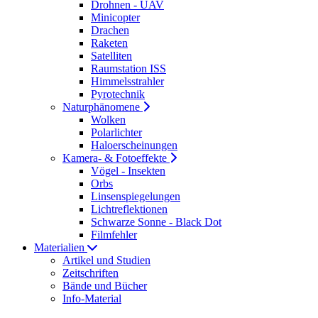
Drohnen - UAV
Minicopter
Drachen
Raketen
Satelliten
Raumstation ISS
Himmelsstrahler
Pyrotechnik
Naturphänomene
Wolken
Polarlichter
Haloerscheinungen
Kamera- & Fotoeffekte
Vögel - Insekten
Orbs
Linsenspiegelungen
Lichtreflektionen
Schwarze Sonne - Black Dot
Filmfehler
Materialien
Artikel und Studien
Zeitschriften
Bände und Bücher
Info-Material