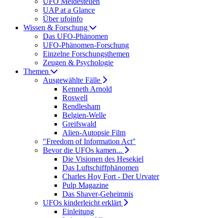
UFO Meldestellen
UAP at a Glance
Über ufoinfo
Wissen & Forschung
Das UFO-Phänomen
UFO-Phänomen-Forschung
Einzelne Forschungsthemen
Zeugen & Psychologie
Themen
Ausgewählte Fälle
Kenneth Arnold
Roswell
Rendlesham
Belgien-Welle
Greifswald
Alien-Autopsie Film
"Freedom of Information Act"
Bevor die UFOs kamen...
Die Visionen des Hesekiel
Das Luftschiffphänomen
Charles Hoy Fort - Der Urvater
Pulp Magazine
Das Shaver-Geheimnis
UFOs kinderleicht erklärt
Einleitung