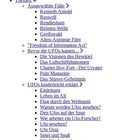
Themen
Ausgewählte Fälle
Kenneth Arnold
Roswell
Rendlesham
Belgien-Welle
Greifswald
Alien-Autopsie Film
"Freedom of Information Act"
Bevor die UFOs kamen...
Die Visionen des Hesekiel
Das Luftschiffphänomen
Charles Hoy Fort - Der Urvater
Pulp Magazine
Das Shaver-Geheimnis
UFOs kinderleicht erklärt
Einleitung
Leben im All
Flug durch den Weltraum
Warum werden Ufos gesehen?
Den Ufos auf der Spur
Wie arbeitet ein Ufo-Forscher?
Ufo gesehen?
Ufo Quiz
Spiel und Spaß