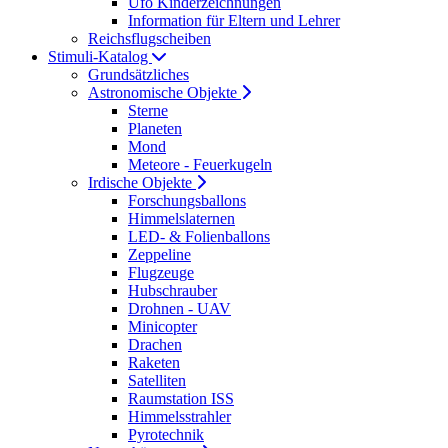
Ufo Kinderzeichnungen
Information für Eltern und Lehrer
Reichsflugscheiben
Stimuli-Katalog
Grundsätzliches
Astronomische Objekte
Sterne
Planeten
Mond
Meteore - Feuerkugeln
Irdische Objekte
Forschungsballons
Himmelslaternen
LED- & Folienballons
Zeppeline
Flugzeuge
Hubschrauber
Drohnen - UAV
Minicopter
Drachen
Raketen
Satelliten
Raumstation ISS
Himmelsstrahler
Pyrotechnik