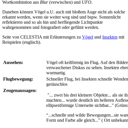
Wortkombintion aus
Blur
(verwischen) und
UFO.
Daneben können Vögel u.U. auch mit bloßem Auge nicht als solche
erkannt werden, wenn sie weiter weg sind und bspw. Sonnenlicht
reflektieren und so als hin und herfliegende Lichtpunkte
wahrgenommen und fotografiert oder gefilmt werden.
Seite von CELESTIA mit Erläuterungen zu
Vögel
und
Insekten
mit
Beispielen (englisch).
Aussehen:
Vögel oft keilförmig im Flug. Auf den Bilder
verwaschener Diskus zu sehen. Insekten eher
wurmartig.
Flugbewegung:
Schneller Flug, bei Insekten schnelle Wende
geräuschlos
Zeugenaussagen:
"... zwei bis drei kleinere Objekte... als sie 
machten... wurde deutlich im helleren Aufleu
ellipsenförmige Unterseite sichtbar..." (Grüns
“...schnelle und wilde Bewegungen...sie war
Form und Farbe alle gleich...” ( Ort unbekan