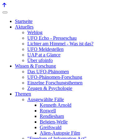
Startseite
Aktuelles
Weblog
UFO Echo - Presseschau
Lichter am Himmel - Was ist das?
UFO Meldestellen
UAP at a Glance
Über ufoinfo
Wissen & Forschung
Das UFO-Phänomen
UFO-Phänomen-Forschung
Einzelne Forschungsthemen
Zeugen & Psychologie
Themen
Ausgewählte Fälle
Kenneth Arnold
Roswell
Rendlesham
Belgien-Welle
Greifswald
Alien-Autopsie Film
"Freedom of Information Act"