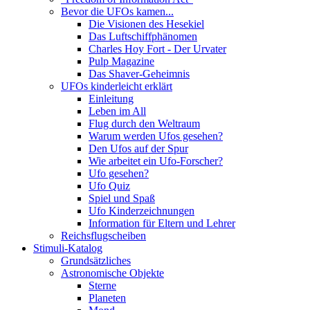
Bevor die UFOs kamen...
Die Visionen des Hesekiel
Das Luftschiffphänomen
Charles Hoy Fort - Der Urvater
Pulp Magazine
Das Shaver-Geheimnis
UFOs kinderleicht erklärt
Einleitung
Leben im All
Flug durch den Weltraum
Warum werden Ufos gesehen?
Den Ufos auf der Spur
Wie arbeitet ein Ufo-Forscher?
Ufo gesehen?
Ufo Quiz
Spiel und Spaß
Ufo Kinderzeichnungen
Information für Eltern und Lehrer
Reichsflugscheiben
Stimuli-Katalog
Grundsätzliches
Astronomische Objekte
Sterne
Planeten