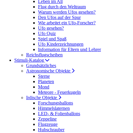
Leben im All
Flug durch den Weltraum
Warum werden Ufos gesehen?
Den Ufos auf der Spur
Wie arbeitet ein Ufo-Forscher?
Ufo gesehen?
Ufo Quiz
Spiel und Spaß
Ufo Kinderzeichnungen
Information für Eltern und Lehrer
Reichsflugscheiben
Stimuli-Katalog
Grundsätzliches
Astronomische Objekte
Sterne
Planeten
Mond
Meteore - Feuerkugeln
Irdische Objekte
Forschungsballons
Himmelslaternen
LED- & Folienballons
Zeppeline
Flugzeuge
Hubschrauber