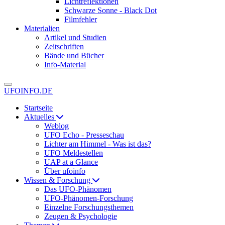
Lichtreflektionen
Schwarze Sonne - Black Dot
Filmfehler
Materialien
Artikel und Studien
Zeitschriften
Bände und Bücher
Info-Material
UFOINFO.DE
Startseite
Aktuelles
Weblog
UFO Echo - Presseschau
Lichter am Himmel - Was ist das?
UFO Meldestellen
UAP at a Glance
Über ufoinfo
Wissen & Forschung
Das UFO-Phänomen
UFO-Phänomen-Forschung
Einzelne Forschungsthemen
Zeugen & Psychologie