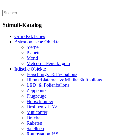
Stimuli-Katalog
Grundsätzliches
Astronomische Objekte
Sterne
Planeten
Mond
Meteore - Feuerkugeln
Irdische Objekte
Forschungs- & Freiballons
Himmelslaternen & Miniheißluftballons
LED- & Folienballons
Zeppeline
Flugzeuge
Hubschrauber
Drohnen - UAV
Minicopter
Drachen
Raketen
Satelliten
Raumstation ISS