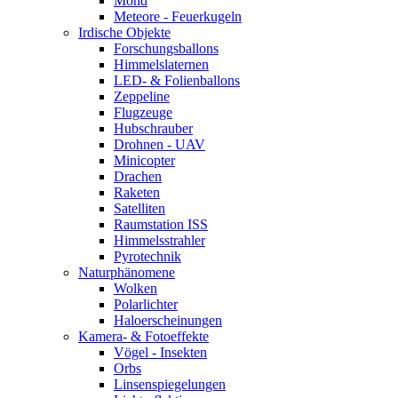
Mond
Meteore - Feuerkugeln
Irdische Objekte
Forschungsballons
Himmelslaternen
LED- & Folienballons
Zeppeline
Flugzeuge
Hubschrauber
Drohnen - UAV
Minicopter
Drachen
Raketen
Satelliten
Raumstation ISS
Himmelsstrahler
Pyrotechnik
Naturphänomene
Wolken
Polarlichter
Haloerscheinungen
Kamera- & Fotoeffekte
Vögel - Insekten
Orbs
Linsenspiegelungen