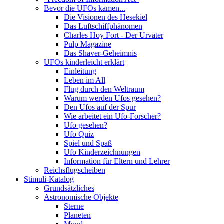
Bevor die UFOs kamen...
Die Visionen des Hesekiel
Das Luftschiffphänomen
Charles Hoy Fort - Der Urvater
Pulp Magazine
Das Shaver-Geheimnis
UFOs kinderleicht erklärt
Einleitung
Leben im All
Flug durch den Weltraum
Warum werden Ufos gesehen?
Den Ufos auf der Spur
Wie arbeitet ein Ufo-Forscher?
Ufo gesehen?
Ufo Quiz
Spiel und Spaß
Ufo Kinderzeichnungen
Information für Eltern und Lehrer
Reichsflugscheiben
Stimuli-Katalog
Grundsätzliches
Astronomische Objekte
Sterne
Planeten