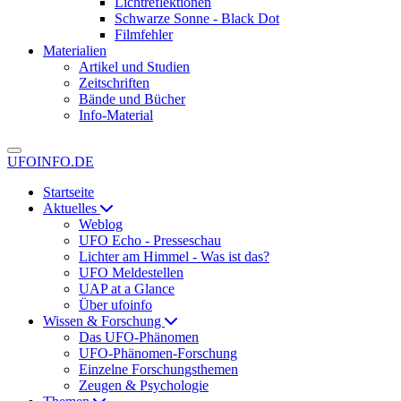
Lichtreflektionen
Schwarze Sonne - Black Dot
Filmfehler
Materialien
Artikel und Studien
Zeitschriften
Bände und Bücher
Info-Material
UFOINFO.DE
Startseite
Aktuelles
Weblog
UFO Echo - Presseschau
Lichter am Himmel - Was ist das?
UFO Meldestellen
UAP at a Glance
Über ufoinfo
Wissen & Forschung
Das UFO-Phänomen
UFO-Phänomen-Forschung
Einzelne Forschungsthemen
Zeugen & Psychologie