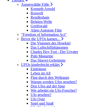
Themen
Ausgewählte Fälle
Kenneth Arnold
Roswell
Rendlesham
Belgien-Welle
Greifswald
Alien-Autopsie Film
"Freedom of Information Act"
Bevor die UFOs kamen...
Die Visionen des Hesekiel
Das Luftschiffphänomen
Charles Hoy Fort - Der Urvater
Pulp Magazine
Das Shaver-Geheimnis
UFOs kinderleicht erklärt
Einleitung
Leben im All
Flug durch den Weltraum
Warum werden Ufos gesehen?
Den Ufos auf der Spur
Wie arbeitet ein Ufo-Forscher?
Ufo gesehen?
Ufo Quiz
Spiel und Spaß