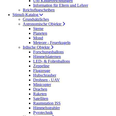
Ufo Kinderzeichnungen
Information für Eltern und Lehrer
Reichsflugscheiben
Stimuli-Katalog
Grundsätzliches
Astronomische Objekte
Sterne
Planeten
Mond
Meteore - Feuerkugeln
Irdische Objekte
Forschungsballons
Himmelslaternen
LED- & Folienballons
Zeppeline
Flugzeuge
Hubschrauber
Drohnen - UAV
Minicopter
Drachen
Raketen
Satelliten
Raumstation ISS
Himmelsstrahler
Pyrotechnik