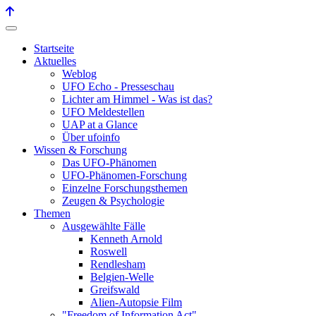
Startseite
Aktuelles
Weblog
UFO Echo - Presseschau
Lichter am Himmel - Was ist das?
UFO Meldestellen
UAP at a Glance
Über ufoinfo
Wissen & Forschung
Das UFO-Phänomen
UFO-Phänomen-Forschung
Einzelne Forschungsthemen
Zeugen & Psychologie
Themen
Ausgewählte Fälle
Kenneth Arnold
Roswell
Rendlesham
Belgien-Welle
Greifswald
Alien-Autopsie Film
"Freedom of Information Act"