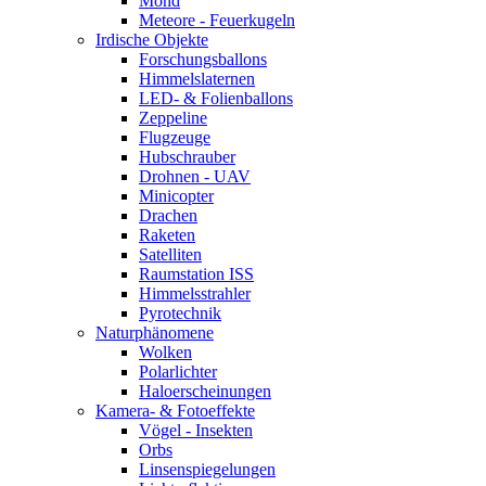
Mond
Meteore - Feuerkugeln
Irdische Objekte
Forschungsballons
Himmelslaternen
LED- & Folienballons
Zeppeline
Flugzeuge
Hubschrauber
Drohnen - UAV
Minicopter
Drachen
Raketen
Satelliten
Raumstation ISS
Himmelsstrahler
Pyrotechnik
Naturphänomene
Wolken
Polarlichter
Haloerscheinungen
Kamera- & Fotoeffekte
Vögel - Insekten
Orbs
Linsenspiegelungen