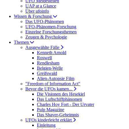
UFO Meldestellen
UAP at a Glance
Über ufoinfo
Wissen & Forschung
Das UFO-Phänomen
UFO-Phänomen-Forschung
Einzelne Forschungsthemen
Zeugen & Psychologie
Themen
Ausgewählte Fälle
Kenneth Arnold
Roswell
Rendlesham
Belgien-Welle
Greifswald
Alien-Autopsie Film
"Freedom of Information Act"
Bevor die UFOs kamen...
Die Visionen des Hesekiel
Das Luftschiffphänomen
Charles Hoy Fort - Der Urvater
Pulp Magazine
Das Shaver-Geheimnis
UFOs kinderleicht erklärt
Einleitung