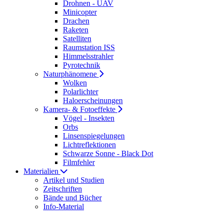
Drohnen - UAV
Minicopter
Drachen
Raketen
Satelliten
Raumstation ISS
Himmelsstrahler
Pyrotechnik
Naturphänomene
Wolken
Polarlichter
Haloerscheinungen
Kamera- & Fotoeffekte
Vögel - Insekten
Orbs
Linsenspiegelungen
Lichtreflektionen
Schwarze Sonne - Black Dot
Filmfehler
Materialien
Artikel und Studien
Zeitschriften
Bände und Bücher
Info-Material