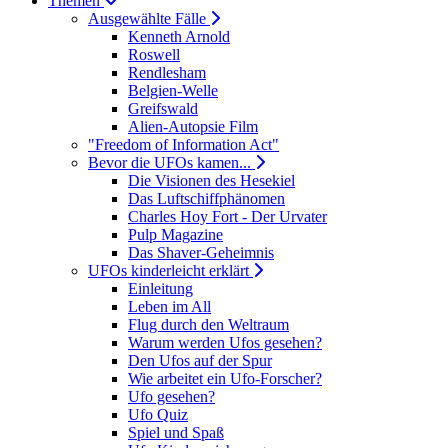
Themen
Ausgewählte Fälle
Kenneth Arnold
Roswell
Rendlesham
Belgien-Welle
Greifswald
Alien-Autopsie Film
"Freedom of Information Act"
Bevor die UFOs kamen...
Die Visionen des Hesekiel
Das Luftschiffphänomen
Charles Hoy Fort - Der Urvater
Pulp Magazine
Das Shaver-Geheimnis
UFOs kinderleicht erklärt
Einleitung
Leben im All
Flug durch den Weltraum
Warum werden Ufos gesehen?
Den Ufos auf der Spur
Wie arbeitet ein Ufo-Forscher?
Ufo gesehen?
Ufo Quiz
Spiel und Spaß