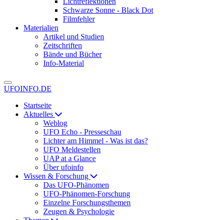
Lichtreflektionen
Schwarze Sonne - Black Dot
Filmfehler
Materialien
Artikel und Studien
Zeitschriften
Bände und Bücher
Info-Material
UFOINFO.DE
Startseite
Aktuelles
Weblog
UFO Echo - Presseschau
Lichter am Himmel - Was ist das?
UFO Meldestellen
UAP at a Glance
Über ufoinfo
Wissen & Forschung
Das UFO-Phänomen
UFO-Phänomen-Forschung
Einzelne Forschungsthemen
Zeugen & Psychologie