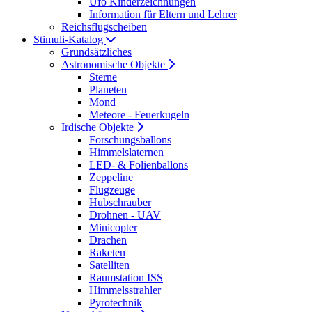
Ufo Kinderzeichnungen
Information für Eltern und Lehrer
Reichsflugscheiben
Stimuli-Katalog
Grundsätzliches
Astronomische Objekte
Sterne
Planeten
Mond
Meteore - Feuerkugeln
Irdische Objekte
Forschungsballons
Himmelslaternen
LED- & Folienballons
Zeppeline
Flugzeuge
Hubschrauber
Drohnen - UAV
Minicopter
Drachen
Raketen
Satelliten
Raumstation ISS
Himmelsstrahler
Pyrotechnik