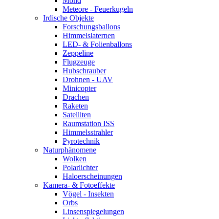
Mond
Meteore - Feuerkugeln
Irdische Objekte
Forschungsballons
Himmelslaternen
LED- & Folienballons
Zeppeline
Flugzeuge
Hubschrauber
Drohnen - UAV
Minicopter
Drachen
Raketen
Satelliten
Raumstation ISS
Himmelsstrahler
Pyrotechnik
Naturphänomene
Wolken
Polarlichter
Haloerscheinungen
Kamera- & Fotoeffekte
Vögel - Insekten
Orbs
Linsenspiegelungen