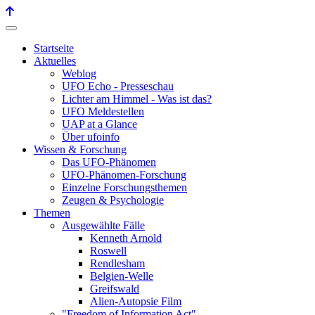
Startseite
Aktuelles
Weblog
UFO Echo - Presseschau
Lichter am Himmel - Was ist das?
UFO Meldestellen
UAP at a Glance
Über ufoinfo
Wissen & Forschung
Das UFO-Phänomen
UFO-Phänomen-Forschung
Einzelne Forschungsthemen
Zeugen & Psychologie
Themen
Ausgewählte Fälle
Kenneth Arnold
Roswell
Rendlesham
Belgien-Welle
Greifswald
Alien-Autopsie Film
"Freedom of Information Act"