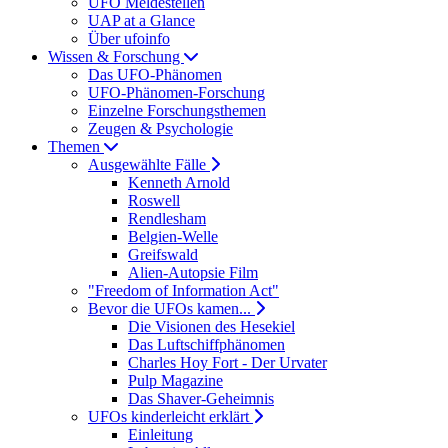
UFO Meldestellen
UAP at a Glance
Über ufoinfo
Wissen & Forschung
Das UFO-Phänomen
UFO-Phänomen-Forschung
Einzelne Forschungsthemen
Zeugen & Psychologie
Themen
Ausgewählte Fälle
Kenneth Arnold
Roswell
Rendlesham
Belgien-Welle
Greifswald
Alien-Autopsie Film
"Freedom of Information Act"
Bevor die UFOs kamen...
Die Visionen des Hesekiel
Das Luftschiffphänomen
Charles Hoy Fort - Der Urvater
Pulp Magazine
Das Shaver-Geheimnis
UFOs kinderleicht erklärt
Einleitung