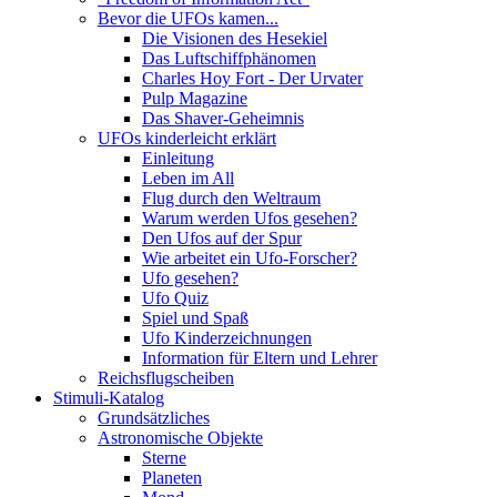
Bevor die UFOs kamen...
Die Visionen des Hesekiel
Das Luftschiffphänomen
Charles Hoy Fort - Der Urvater
Pulp Magazine
Das Shaver-Geheimnis
UFOs kinderleicht erklärt
Einleitung
Leben im All
Flug durch den Weltraum
Warum werden Ufos gesehen?
Den Ufos auf der Spur
Wie arbeitet ein Ufo-Forscher?
Ufo gesehen?
Ufo Quiz
Spiel und Spaß
Ufo Kinderzeichnungen
Information für Eltern und Lehrer
Reichsflugscheiben
Stimuli-Katalog
Grundsätzliches
Astronomische Objekte
Sterne
Planeten