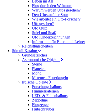
Leben im All
Flug durch den Weltraum
Warum werden Ufos gesehen?
Den Ufos auf der Spur
Wie arbeitet ein Ufo-Forscher?
Ufo gesehen?
Ufo Quiz
Spiel und Spaß
Ufo Kinderzeichnungen
Information für Eltern und Lehrer
Reichsflugscheiben
Stimuli-Katalog
Grundsätzliches
Astronomische Objekte
Sterne
Planeten
Mond
Meteore - Feuerkugeln
Irdische Objekte
Forschungsballons
Himmelslaternen
LED- & Folienballons
Zeppeline
Flugzeuge
Hubschrauber