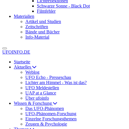
Lichtreflektionen
Schwarze Sonne - Black Dot
Filmfehler
Materialien
Artikel und Studien
Zeitschriften
Bände und Bücher
Info-Material
UFOINFO.DE
Startseite
Aktuelles
Weblog
UFO Echo - Presseschau
Lichter am Himmel - Was ist das?
UFO Meldestellen
UAP at a Glance
Über ufoinfo
Wissen & Forschung
Das UFO-Phänomen
UFO-Phänomen-Forschung
Einzelne Forschungsthemen
Zeugen & Psychologie