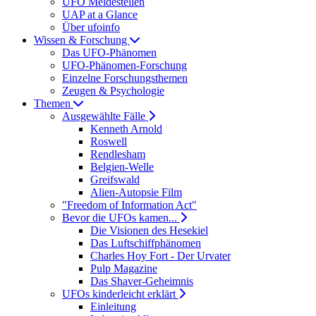
UFO Meldestellen
UAP at a Glance
Über ufoinfo
Wissen & Forschung
Das UFO-Phänomen
UFO-Phänomen-Forschung
Einzelne Forschungsthemen
Zeugen & Psychologie
Themen
Ausgewählte Fälle
Kenneth Arnold
Roswell
Rendlesham
Belgien-Welle
Greifswald
Alien-Autopsie Film
"Freedom of Information Act"
Bevor die UFOs kamen...
Die Visionen des Hesekiel
Das Luftschiffphänomen
Charles Hoy Fort - Der Urvater
Pulp Magazine
Das Shaver-Geheimnis
UFOs kinderleicht erklärt
Einleitung