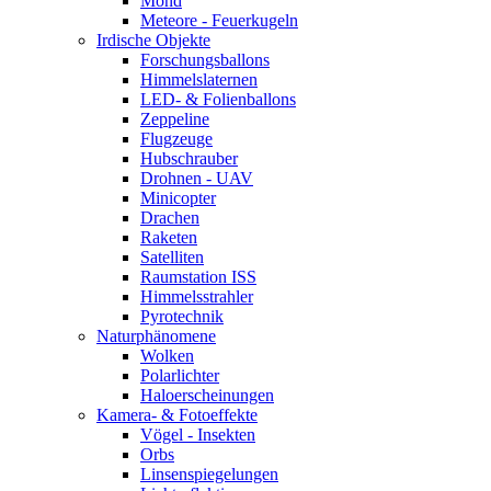
Mond
Meteore - Feuerkugeln
Irdische Objekte
Forschungsballons
Himmelslaternen
LED- & Folienballons
Zeppeline
Flugzeuge
Hubschrauber
Drohnen - UAV
Minicopter
Drachen
Raketen
Satelliten
Raumstation ISS
Himmelsstrahler
Pyrotechnik
Naturphänomene
Wolken
Polarlichter
Haloerscheinungen
Kamera- & Fotoeffekte
Vögel - Insekten
Orbs
Linsenspiegelungen