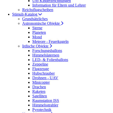
Ufo Kinderzeichnungen
Information für Eltern und Lehrer
Reichsflugscheiben
Stimuli-Katalog
Grundsätzliches
Astronomische Objekte
Sterne
Planeten
Mond
Meteore - Feuerkugeln
Irdische Objekte
Forschungsballons
Himmelslaternen
LED- & Folienballons
Zeppeline
Flugzeuge
Hubschrauber
Drohnen - UAV
Minicopter
Drachen
Raketen
Satelliten
Raumstation ISS
Himmelsstrahler
Pyrotechnik