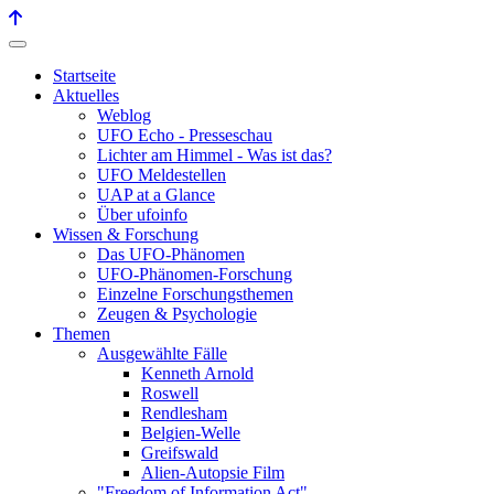
Startseite
Aktuelles
Weblog
UFO Echo - Presseschau
Lichter am Himmel - Was ist das?
UFO Meldestellen
UAP at a Glance
Über ufoinfo
Wissen & Forschung
Das UFO-Phänomen
UFO-Phänomen-Forschung
Einzelne Forschungsthemen
Zeugen & Psychologie
Themen
Ausgewählte Fälle
Kenneth Arnold
Roswell
Rendlesham
Belgien-Welle
Greifswald
Alien-Autopsie Film
"Freedom of Information Act"