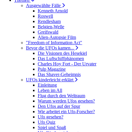
Themen
Ausgewählte Fälle
Kenneth Arnold
Roswell
Rendlesham
Belgien-Welle
Greifswald
Alien-Autopsie Film
"Freedom of Information Act"
Bevor die UFOs kamen...
Die Visionen des Hesekiel
Das Luftschiffphänomen
Charles Hoy Fort - Der Urvater
Pulp Magazine
Das Shaver-Geheimnis
UFOs kinderleicht erklärt
Einleitung
Leben im All
Flug durch den Weltraum
Warum werden Ufos gesehen?
Den Ufos auf der Spur
Wie arbeitet ein Ufo-Forscher?
Ufo gesehen?
Ufo Quiz
Spiel und Spaß