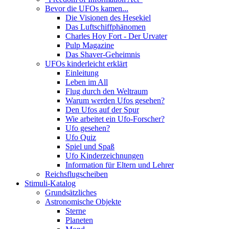
Bevor die UFOs kamen...
Die Visionen des Hesekiel
Das Luftschiffphänomen
Charles Hoy Fort - Der Urvater
Pulp Magazine
Das Shaver-Geheimnis
UFOs kinderleicht erklärt
Einleitung
Leben im All
Flug durch den Weltraum
Warum werden Ufos gesehen?
Den Ufos auf der Spur
Wie arbeitet ein Ufo-Forscher?
Ufo gesehen?
Ufo Quiz
Spiel und Spaß
Ufo Kinderzeichnungen
Information für Eltern und Lehrer
Reichsflugscheiben
Stimuli-Katalog
Grundsätzliches
Astronomische Objekte
Sterne
Planeten