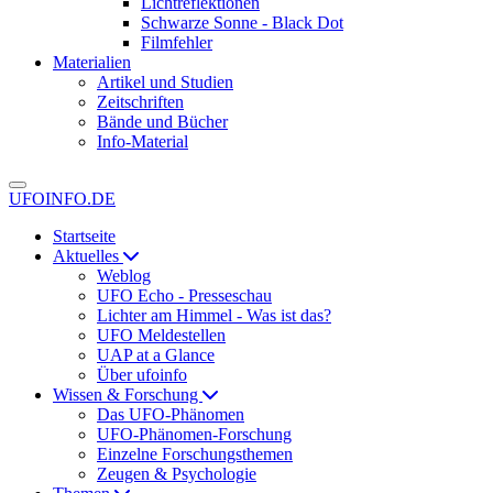
Lichtreflektionen
Schwarze Sonne - Black Dot
Filmfehler
Materialien
Artikel und Studien
Zeitschriften
Bände und Bücher
Info-Material
UFOINFO.DE
Startseite
Aktuelles
Weblog
UFO Echo - Presseschau
Lichter am Himmel - Was ist das?
UFO Meldestellen
UAP at a Glance
Über ufoinfo
Wissen & Forschung
Das UFO-Phänomen
UFO-Phänomen-Forschung
Einzelne Forschungsthemen
Zeugen & Psychologie