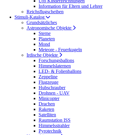
Ufo Kinderzeichnungen
Information für Eltern und Lehrer
Reichsflugscheiben
Stimuli-Katalog
Grundsätzliches
Astronomische Objekte
Sterne
Planeten
Mond
Meteore - Feuerkugeln
Irdische Objekte
Forschungsballons
Himmelslaternen
LED- & Folienballons
Zeppeline
Flugzeuge
Hubschrauber
Drohnen - UAV
Minicopter
Drachen
Raketen
Satelliten
Raumstation ISS
Himmelsstrahler
Pyrotechnik