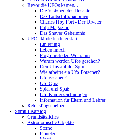
Bevor die UFOs kamen...
Die Visionen des Hesekiel
Das Luftschiffphänomen
Charles Hoy Fort - Der Urvater
Pulp Magazine
Das Shaver-Geheimnis
UFOs kinderleicht erklärt
Einleitung
Leben im All
Flug durch den Weltraum
Warum werden Ufos gesehen?
Den Ufos auf der Spur
Wie arbeitet ein Ufo-Forscher?
Ufo gesehen?
Ufo Quiz
Spiel und Spaß
Ufo Kinderzeichnungen
Information für Eltern und Lehrer
Reichsflugscheiben
Stimuli-Katalog
Grundsätzliches
Astronomische Objekte
Sterne
Planeten