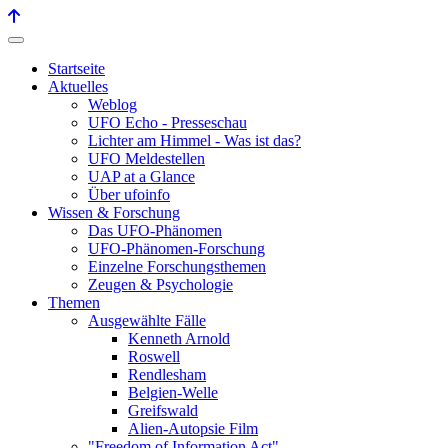
Startseite
Aktuelles
Weblog
UFO Echo - Presseschau
Lichter am Himmel - Was ist das?
UFO Meldestellen
UAP at a Glance
Über ufoinfo
Wissen & Forschung
Das UFO-Phänomen
UFO-Phänomen-Forschung
Einzelne Forschungsthemen
Zeugen & Psychologie
Themen
Ausgewählte Fälle
Kenneth Arnold
Roswell
Rendlesham
Belgien-Welle
Greifswald
Alien-Autopsie Film
"Freedom of Information Act"