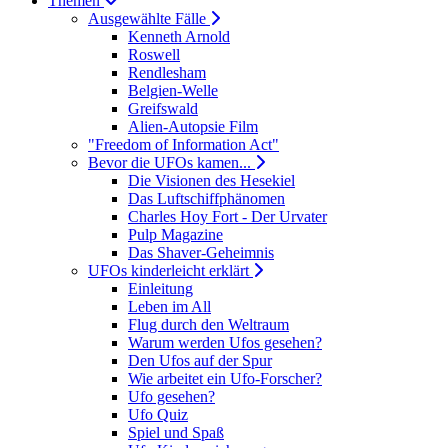
Themen
Ausgewählte Fälle
Kenneth Arnold
Roswell
Rendlesham
Belgien-Welle
Greifswald
Alien-Autopsie Film
"Freedom of Information Act"
Bevor die UFOs kamen...
Die Visionen des Hesekiel
Das Luftschiffphänomen
Charles Hoy Fort - Der Urvater
Pulp Magazine
Das Shaver-Geheimnis
UFOs kinderleicht erklärt
Einleitung
Leben im All
Flug durch den Weltraum
Warum werden Ufos gesehen?
Den Ufos auf der Spur
Wie arbeitet ein Ufo-Forscher?
Ufo gesehen?
Ufo Quiz
Spiel und Spaß