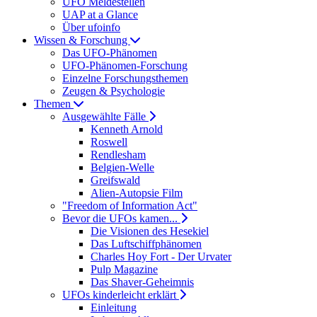
UFO Meldestellen
UAP at a Glance
Über ufoinfo
Wissen & Forschung
Das UFO-Phänomen
UFO-Phänomen-Forschung
Einzelne Forschungsthemen
Zeugen & Psychologie
Themen
Ausgewählte Fälle
Kenneth Arnold
Roswell
Rendlesham
Belgien-Welle
Greifswald
Alien-Autopsie Film
"Freedom of Information Act"
Bevor die UFOs kamen...
Die Visionen des Hesekiel
Das Luftschiffphänomen
Charles Hoy Fort - Der Urvater
Pulp Magazine
Das Shaver-Geheimnis
UFOs kinderleicht erklärt
Einleitung