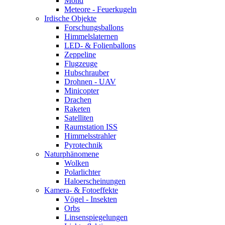
Mond
Meteore - Feuerkugeln
Irdische Objekte
Forschungsballons
Himmelslaternen
LED- & Folienballons
Zeppeline
Flugzeuge
Hubschrauber
Drohnen - UAV
Minicopter
Drachen
Raketen
Satelliten
Raumstation ISS
Himmelsstrahler
Pyrotechnik
Naturphänomene
Wolken
Polarlichter
Haloerscheinungen
Kamera- & Fotoeffekte
Vögel - Insekten
Orbs
Linsenspiegelungen