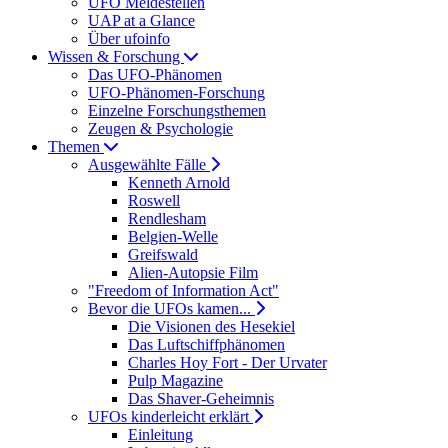
UFO Meldestellen
UAP at a Glance
Über ufoinfo
Wissen & Forschung
Das UFO-Phänomen
UFO-Phänomen-Forschung
Einzelne Forschungsthemen
Zeugen & Psychologie
Themen
Ausgewählte Fälle
Kenneth Arnold
Roswell
Rendlesham
Belgien-Welle
Greifswald
Alien-Autopsie Film
"Freedom of Information Act"
Bevor die UFOs kamen...
Die Visionen des Hesekiel
Das Luftschiffphänomen
Charles Hoy Fort - Der Urvater
Pulp Magazine
Das Shaver-Geheimnis
UFOs kinderleicht erklärt
Einleitung