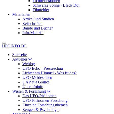
Lichtreflektionen
Schwarze Sonne - Black Dot
Filmfehler
Materialien
Artikel und Studien
Zeitschriften
Bände und Bücher
Info-Material
UFOINFO.DE
Startseite
Aktuelles
Weblog
UFO Echo - Presseschau
Lichter am Himmel - Was ist das?
UFO Meldestellen
UAP at a Glance
Über ufoinfo
Wissen & Forschung
Das UFO-Phänomen
UFO-Phänomen-Forschung
Einzelne Forschungsthemen
Zeugen & Psychologie