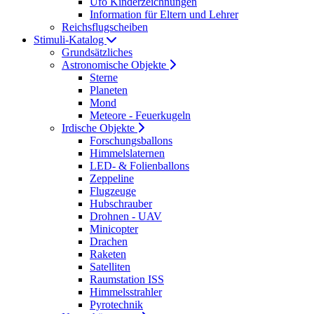
Ufo Kinderzeichnungen
Information für Eltern und Lehrer
Reichsflugscheiben
Stimuli-Katalog
Grundsätzliches
Astronomische Objekte
Sterne
Planeten
Mond
Meteore - Feuerkugeln
Irdische Objekte
Forschungsballons
Himmelslaternen
LED- & Folienballons
Zeppeline
Flugzeuge
Hubschrauber
Drohnen - UAV
Minicopter
Drachen
Raketen
Satelliten
Raumstation ISS
Himmelsstrahler
Pyrotechnik