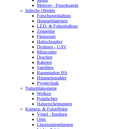
Mond
Meteore - Feuerkugeln
Irdische Objekte
Forschungsballons
Himmelslaternen
LED- & Folienballons
Zeppeline
Flugzeuge
Hubschrauber
Drohnen - UAV
Minicopter
Drachen
Raketen
Satelliten
Raumstation ISS
Himmelsstrahler
Pyrotechnik
Naturphänomene
Wolken
Polarlichter
Haloerscheinungen
Kamera- & Fotoeffekte
Vögel - Insekten
Orbs
Linsenspiegelungen