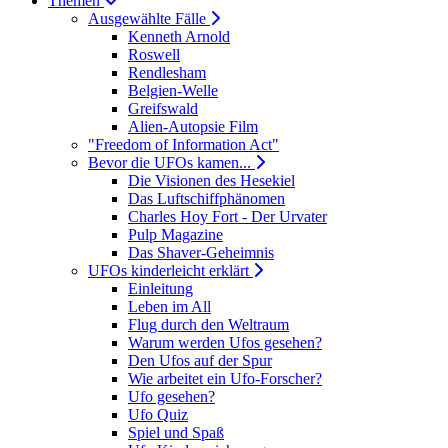
Themen
Ausgewählte Fälle
Kenneth Arnold
Roswell
Rendlesham
Belgien-Welle
Greifswald
Alien-Autopsie Film
"Freedom of Information Act"
Bevor die UFOs kamen...
Die Visionen des Hesekiel
Das Luftschiffphänomen
Charles Hoy Fort - Der Urvater
Pulp Magazine
Das Shaver-Geheimnis
UFOs kinderleicht erklärt
Einleitung
Leben im All
Flug durch den Weltraum
Warum werden Ufos gesehen?
Den Ufos auf der Spur
Wie arbeitet ein Ufo-Forscher?
Ufo gesehen?
Ufo Quiz
Spiel und Spaß