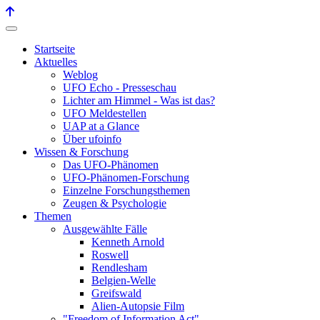
Startseite
Aktuelles
Weblog
UFO Echo - Presseschau
Lichter am Himmel - Was ist das?
UFO Meldestellen
UAP at a Glance
Über ufoinfo
Wissen & Forschung
Das UFO-Phänomen
UFO-Phänomen-Forschung
Einzelne Forschungsthemen
Zeugen & Psychologie
Themen
Ausgewählte Fälle
Kenneth Arnold
Roswell
Rendlesham
Belgien-Welle
Greifswald
Alien-Autopsie Film
"Freedom of Information Act"