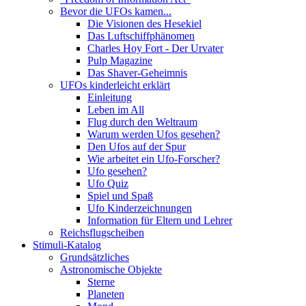
Bevor die UFOs kamen...
Die Visionen des Hesekiel
Das Luftschiffphänomen
Charles Hoy Fort - Der Urvater
Pulp Magazine
Das Shaver-Geheimnis
UFOs kinderleicht erklärt
Einleitung
Leben im All
Flug durch den Weltraum
Warum werden Ufos gesehen?
Den Ufos auf der Spur
Wie arbeitet ein Ufo-Forscher?
Ufo gesehen?
Ufo Quiz
Spiel und Spaß
Ufo Kinderzeichnungen
Information für Eltern und Lehrer
Reichsflugscheiben
Stimuli-Katalog
Grundsätzliches
Astronomische Objekte
Sterne
Planeten