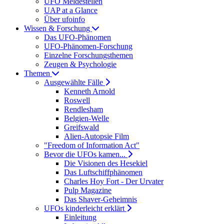
UFO Meldestellen
UAP at a Glance
Über ufoinfo
Wissen & Forschung
Das UFO-Phänomen
UFO-Phänomen-Forschung
Einzelne Forschungsthemen
Zeugen & Psychologie
Themen
Ausgewählte Fälle
Kenneth Arnold
Roswell
Rendlesham
Belgien-Welle
Greifswald
Alien-Autopsie Film
"Freedom of Information Act"
Bevor die UFOs kamen...
Die Visionen des Hesekiel
Das Luftschiffphänomen
Charles Hoy Fort - Der Urvater
Pulp Magazine
Das Shaver-Geheimnis
UFOs kinderleicht erklärt
Einleitung