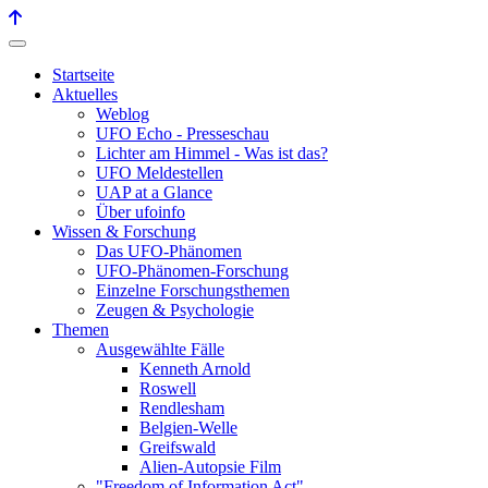
Startseite
Aktuelles
Weblog
UFO Echo - Presseschau
Lichter am Himmel - Was ist das?
UFO Meldestellen
UAP at a Glance
Über ufoinfo
Wissen & Forschung
Das UFO-Phänomen
UFO-Phänomen-Forschung
Einzelne Forschungsthemen
Zeugen & Psychologie
Themen
Ausgewählte Fälle
Kenneth Arnold
Roswell
Rendlesham
Belgien-Welle
Greifswald
Alien-Autopsie Film
"Freedom of Information Act"