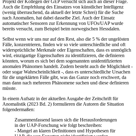
Projekt der Kollegen der GEP versucht sich auch an dieser Frage.
Auch die Empfehlung des Einsatzes von künstlicher Intelligenz
(wenig überraschend, da aktuell der letzte Schrei) für die Suche
nach Anomalien, hat dabei dasselbe Ziel. Auch der Einsatz
automatischer Sensoren zur Erkennung von UFOs/UAP wurde
bereits versucht, zum Beispiel beim norwegischen Hessdalen.
Selbst wenn wir uns nur auf den Rest, also die 5 % der ungelösten
Fälle, konzentrieren, finden wir so viele unterschiedliche und oft
widersprüchliche Merkmale oder Eigenschaften, dass es unmöglich
wird, einzigartige Eigenschaften zu identifizieren, die definieren
könnten, worum es sich bei dem sogenannten unidentifizierten
anomalen Phänomen handelt. Zudem besteht auch die Möglichkeit -
oder sogar Wahrscheinlichkeit -, dass es unterschiedliche Ursachen
für die ungeklärten Fälle gibt, was das Ganze noch erschwert, da
man dann nach mehreren Phänomene suchen und diese definieren
müsste.
In einem Aufsatz in der aktuellen Ausgabe der Zeitschrift für
Anomalistik (2023 Bd. 2) formulieren die Autoren die Situation
folgendermaßen:
Zusammenfassend lassen sich die Herausforderungen
in der UAP-Forschung wie folgt beschreiben:
- Mangel an klaren Definitionen und Hypothesen für