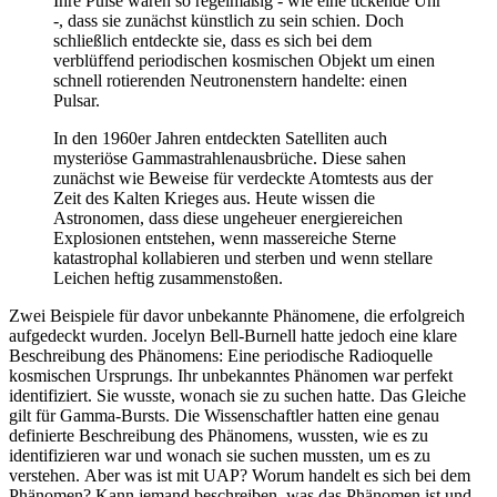
Ihre Pulse waren so regelmäßig - wie eine tickende Uhr
-, dass sie zunächst künstlich zu sein schien. Doch
schließlich entdeckte sie, dass es sich bei dem
verblüffend periodischen kosmischen Objekt um einen
schnell rotierenden Neutronenstern handelte: einen
Pulsar.
In den 1960er Jahren entdeckten Satelliten auch
mysteriöse Gammastrahlenausbrüche. Diese sahen
zunächst wie Beweise für verdeckte Atomtests aus der
Zeit des Kalten Krieges aus. Heute wissen die
Astronomen, dass diese ungeheuer energiereichen
Explosionen entstehen, wenn massereiche Sterne
katastrophal kollabieren und sterben und wenn stellare
Leichen heftig zusammenstoßen.
Zwei Beispiele für davor unbekannte Phänomene, die erfolgreich
aufgedeckt wurden. Jocelyn Bell-Burnell hatte jedoch eine klare
Beschreibung des Phänomens: Eine periodische Radioquelle
kosmischen Ursprungs. Ihr unbekanntes Phänomen war perfekt
identifiziert. Sie wusste, wonach sie zu suchen hatte. Das Gleiche
gilt für Gamma-Bursts. Die Wissenschaftler hatten eine genau
definierte Beschreibung des Phänomens, wussten, wie es zu
identifizieren war und wonach sie suchen mussten, um es zu
verstehen. Aber was ist mit UAP? Worum handelt es sich bei dem
Phänomen? Kann jemand beschreiben, was das Phänomen ist und