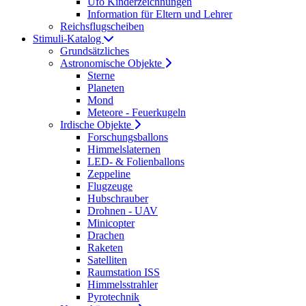
Ufo Kinderzeichnungen
Information für Eltern und Lehrer
Reichsflugscheiben
Stimuli-Katalog
Grundsätzliches
Astronomische Objekte
Sterne
Planeten
Mond
Meteore - Feuerkugeln
Irdische Objekte
Forschungsballons
Himmelslaternen
LED- & Folienballons
Zeppeline
Flugzeuge
Hubschrauber
Drohnen - UAV
Minicopter
Drachen
Raketen
Satelliten
Raumstation ISS
Himmelsstrahler
Pyrotechnik