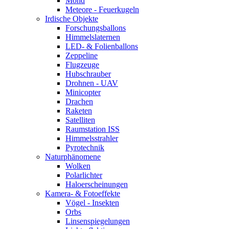
Mond
Meteore - Feuerkugeln
Irdische Objekte
Forschungsballons
Himmelslaternen
LED- & Folienballons
Zeppeline
Flugzeuge
Hubschrauber
Drohnen - UAV
Minicopter
Drachen
Raketen
Satelliten
Raumstation ISS
Himmelsstrahler
Pyrotechnik
Naturphänomene
Wolken
Polarlichter
Haloerscheinungen
Kamera- & Fotoeffekte
Vögel - Insekten
Orbs
Linsenspiegelungen