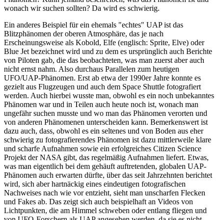
wonach wir suchen sollten? Da wird es schwierig.
Ein anderes Beispiel für ein ehemals "echtes" UAP ist das
Blitzphänomen der oberen Atmosphäre, das je nach
Erscheinungsweise als Kobold, Elfe (englisch: Sprite, Elve) oder
Blue Jet bezeichnet wird und zu dem es ursprünglich auch Berichte
von Piloten gab, die das beobachteten, was man zuerst aber auch
nicht ernst nahm. Also durchaus Parallelen zum heutigen
UFO/UAP-Phänomen. Erst ab etwa der 1990er Jahre konnte es
gezielt aus Flugzeugen und auch dem Space Shuttle fotografiert
werden. Auch hierbei wusste man, obwohl es ein noch unbekanntes
Phänomen war und in Teilen auch heute noch ist, wonach man
ungefähr suchen musste und wo man das Phänomen verorten und
von anderen Phänomenen unterscheiden kann. Bemerkenswert ist
dazu auch, dass, obwohl es ein seltenes und von Boden aus eher
schwierig zu fotografierendes Phänomen ist dazu mittlerweile klare
und scharfe Aufnahmen sowie ein erfolgreiches Citizen Science
Projekt der NASA gibt, das regelmäßig Aufnahmen liefert. Etwas,
was man eigentlich bei dem gehäuft auftretenden, globalen UAP-
Phänomen auch erwarten dürfte, über das seit Jahrzehnten berichtet
wird, sich aber hartnäckig eines eindeutigen fotografischen
Nachweises nach wie vor entzieht, sieht man unscharfen Flecken
und Fakes ab. Das zeigt sich auch beispielhaft an Videos von
Lichtpunkten, die am Himmel schweben oder entlang fliegen und
von UFO-Forschern als UAP angesehen werden, da sie es nicht