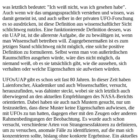
was letztlich bedeutet: "Ich weiß nicht, was ich gesehen habe".
Auch wenn wir das umgangssprachlich verstehen und wissen, was
damit gemeint ist, und auch selber in der privaten UFO-Forschung
es so ausdrücken, ist diese Definition aus wissenschaftlicher Sicht
schlichtweg nutzlos. Eine funktionierende Definition dessen, was
ein UAP ist, ist die allererste Aufgabe, die zu bewältigen ist, wenn
man Wissenschaft betreiben will. Zugegebenermaßen ist es zum
jetzigen Stand schlichtweg nicht möglich, eine solche positive
Definition zu formulieren. Selbst wenn man von außerirdischen
Raumschiffen ausgehen würde, wäre dies nicht möglich, da
niemand weiß, ob es sie tatsächlich gibt, wie die aussehen, sich
verhalten oder welche Eigenschaften sie aufweisen würden.
UFOs/UAP gibt es schon seit fast 80 Jahren. In dieser Zeit haben
Laienforscher, Akademiker und auch Wissenschaftler, versucht,
herauszufinden, was dahinter steckt, wobei sie sich letztlich auch
überwiegend an den aktuellen Empfehlungen des NASA-Berichts
orientierten. Dabei haben sie auch nach Mustern gesucht, nur um
festzustellen, dass diese Muster keine Eigenschaften aufwiesen, die
mit UFOs zu tun hatten, dagegen eher mit den Zeugen oder anderen
Rahmenbedingungen der Beobachtung. Es wurde auch schon
versucht, verschiedene Arten von Strangenessfaktoren zu definieren,
um zu versuchen, anomale Fälle zu identifizieren, auf die man sich
konzentrieren sollte, bislang ohne konkrete Ergebnisse. Ein aktuelles