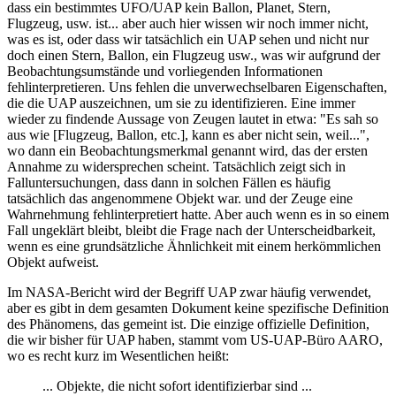
dass ein bestimmtes UFO/UAP kein Ballon, Planet, Stern,
Flugzeug, usw. ist... aber auch hier wissen wir noch immer nicht,
was es ist, oder dass wir tatsächlich ein UAP sehen und nicht nur
doch einen Stern, Ballon, ein Flugzeug usw., was wir aufgrund der
Beobachtungsumstände und vorliegenden Informationen
fehlinterpretieren. Uns fehlen die unverwechselbaren Eigenschaften,
die die UAP auszeichnen, um sie zu identifizieren. Eine immer
wieder zu findende Aussage von Zeugen lautet in etwa: "Es sah so
aus wie [Flugzeug, Ballon, etc.], kann es aber nicht sein, weil...",
wo dann ein Beobachtungsmerkmal genannt wird, das der ersten
Annahme zu widersprechen scheint. Tatsächlich zeigt sich in
Falluntersuchungen, dass dann in solchen Fällen es häufig
tatsächlich das angenommene Objekt war. und der Zeuge eine
Wahrnehmung fehlinterpretiert hatte. Aber auch wenn es in so einem
Fall ungeklärt bleibt, bleibt die Frage nach der Unterscheidbarkeit,
wenn es eine grundsätzliche Ähnlichkeit mit einem herkömmlichen
Objekt aufweist.
Im NASA-Bericht wird der Begriff UAP zwar häufig verwendet,
aber es gibt in dem gesamten Dokument keine spezifische Definition
des Phänomens, das gemeint ist. Die einzige offizielle Definition,
die wir bisher für UAP haben, stammt vom US-UAP-Büro AARO,
wo es recht kurz im Wesentlichen heißt:
... Objekte, die nicht sofort identifizierbar sind ...