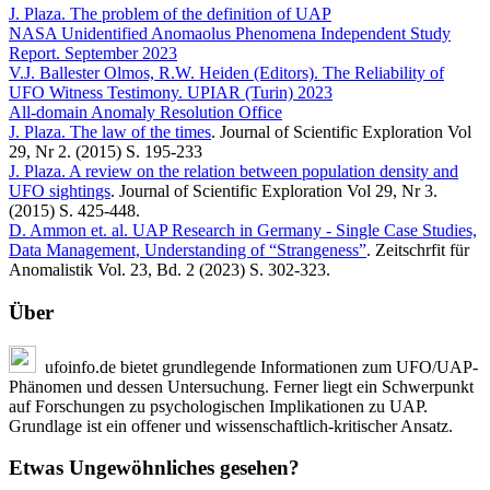
J. Plaza. The problem of the definition of UAP
NASA Unidentified Anomaolus Phenomena Independent Study
Report. September 2023
V.J. Ballester Olmos, R.W. Heiden (Editors). The Reliability of
UFO Witness Testimony. UPIAR (Turin) 2023
All-domain Anomaly Resolution Office
J. Plaza. The law of the times
. Journal of Scientific Exploration Vol
29, Nr 2. (2015) S. 195-233
J. Plaza. A review on the relation between population density and
UFO sightings
. Journal of Scientific Exploration Vol 29, Nr 3.
(2015) S. 425-448.
D. Ammon et. al. UAP Research in Germany - Single Case Studies,
Data Management, Understanding of “Strangeness”
. Zeitschrfit für
Anomalistik Vol. 23, Bd. 2 (2023) S. 302-323.
Über
ufoinfo.de bietet grundlegende Informationen zum UFO/UAP-
Phänomen und dessen Untersuchung. Ferner liegt ein Schwerpunkt
auf Forschungen zu psychologischen Implikationen zu UAP.
Grundlage ist ein offener und wissenschaftlich-kritischer Ansatz.
Etwas Ungewöhnliches gesehen?