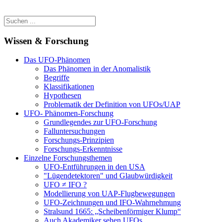
Wissen & Forschung
Das UFO-Phänomen
Das Phänomen in der Anomalistik
Begriffe
Klassifikationen
Hypothesen
Problematik der Definition von UFOs/UAP
UFO- Phänomen-Forschung
Grundlegendes zur UFO-Forschung
Falluntersuchungen
Forschungs-Prinzipien
Forschungs-Erkenntnisse
Einzelne Forschungsthemen
UFO-Entführungen in den USA
"Lügendetektoren" und Glaubwürdigkeit
UFO ≠ IFO ?
Modellierung von UAP-Flugbewegungen
UFO-Zeichnungen und IFO-Wahrnehmung
Stralsund 1665: „Scheibenförmiger Klump“
Auch Akademiker sehen UFOs