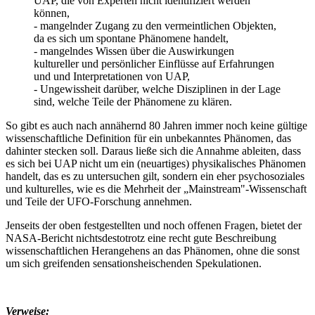
UAP, die von Experten nicht identifiziert werden
können,
- mangelnder Zugang zu den vermeintlichen Objekten,
da es sich um spontane Phänomene handelt,
- mangelndes Wissen über die Auswirkungen
kultureller und persönlicher Einflüsse auf Erfahrungen
und und Interpretationen von UAP,
- Ungewissheit darüber, welche Disziplinen in der Lage
sind, welche Teile der Phänomene zu klären.
So gibt es auch nach annähernd 80 Jahren immer noch keine gültige
wissenschaftliche Definition für ein unbekanntes Phänomen, das
dahinter stecken soll. Daraus ließe sich die Annahme ableiten, dass
es sich bei UAP nicht um ein (neuartiges) physikalisches Phänomen
handelt, das es zu untersuchen gilt, sondern ein eher psychosoziales
und kulturelles, wie es die Mehrheit der „Mainstream"-Wissenschaft
und Teile der UFO-Forschung annehmen.
Jenseits der oben festgestellten und noch offenen Fragen, bietet der
NASA-Bericht nichtsdestotrotz eine recht gute Beschreibung
wissenschaftlichen Herangehens an das Phänomen, ohne die sonst
um sich greifenden sensationsheischenden Spekulationen.
Verweise: