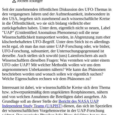
Jochen Ickinger
Seit der zunehmenden öffentlichen Diskussion des UFO-Themas in
den vergangenen Jahren und der Aufmerksamkeit, insbesondere in
den USA, begeben sich zunehmend auch wissenschaftliche Kreise
in die Öffentlichkeit, wo sie sich bislang vielleicht eher
zurückgehalten haben. Unter dem, eigentlich nicht so neuen, Label
"UAP" (Unidentified Anomalous Phenomena) soll die neue
Wissenschaftlichkeit transportiert werden, in Abgrenzung zum eher
klischeebehafteten UFO-Begriff. Unter dem Strich ist es allerdings
recht egal, ob man das nun unter UAP-Forschung oder, wie bisher,
UFO-Forschung, subsumiert, der Untersuchungsgegenstand ist
derselbe. Auch stellen sich sowohl (uns) Laienforschern als auch
Wissenschaftlern dieselben Fragen: Was verstehen wir unter einem
UFO oder UAP? Mit welcher Methodik wollen wir uns dem
angenommenen Unbekannten nähern? Wie kann das Phänomen
beschrieben werden und wonach sollen wir eigentlich suchen?
Welche Eigenschaften rechnen wir dem Phänomen zu?
Interessant ist dabei, wie wissenschaftliche Kreise sich dem Thema
bzw. schwerpunktmäßig dem ungeklärten Restphänomen, nähern
und von welchen Annahmen die Beteiligten dabei ausgehen. Als
Grundlage soll an dieser Stelle der
Bericht des NASA UAP
Independent Study Teams (UAPIST)
dienen, das sich im Speziellen
der wissenschaftlichen Vorgehensweise in der UAP-Forschung