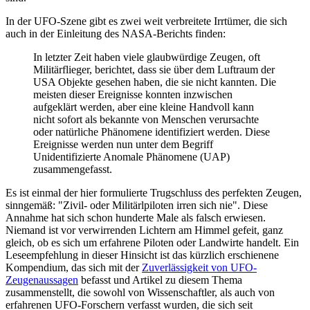
In der UFO-Szene gibt es zwei weit verbreitete Irrtümer, die sich
auch in der Einleitung des NASA-Berichts finden:
In letzter Zeit haben viele glaubwürdige Zeugen, oft
Militärflieger, berichtet, dass sie über dem Luftraum der
USA Objekte gesehen haben, die sie nicht kannten. Die
meisten dieser Ereignisse konnten inzwischen
aufgeklärt werden, aber eine kleine Handvoll kann
nicht sofort als bekannte von Menschen verursachte
oder natürliche Phänomene identifiziert werden. Diese
Ereignisse werden nun unter dem Begriff
Unidentifizierte Anomale Phänomene (UAP)
zusammengefasst.
Es ist einmal der hier formulierte Trugschluss des perfekten Zeugen,
sinngemäß: "Zivil- oder Militärlpiloten irren sich nie". Diese
Annahme hat sich schon hunderte Male als falsch erwiesen.
Niemand ist vor verwirrenden Lichtern am Himmel gefeit, ganz
gleich, ob es sich um erfahrene Piloten oder Landwirte handelt. Ein
Leseempfehlung in dieser Hinsicht ist das kürzlich erschienene
Kompendium, das sich mit der
Zuverlässigkeit von UFO-
Zeugenaussagen
befasst und Artikel zu diesem Thema
zusammenstellt, die sowohl von Wissenschaftler, als auch von
erfahrenen UFO-Forschern verfasst wurden, die sich seit