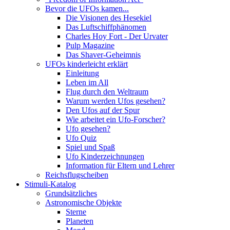
Bevor die UFOs kamen...
Die Visionen des Hesekiel
Das Luftschiffphänomen
Charles Hoy Fort - Der Urvater
Pulp Magazine
Das Shaver-Geheimnis
UFOs kinderleicht erklärt
Einleitung
Leben im All
Flug durch den Weltraum
Warum werden Ufos gesehen?
Den Ufos auf der Spur
Wie arbeitet ein Ufo-Forscher?
Ufo gesehen?
Ufo Quiz
Spiel und Spaß
Ufo Kinderzeichnungen
Information für Eltern und Lehrer
Reichsflugscheiben
Stimuli-Katalog
Grundsätzliches
Astronomische Objekte
Sterne
Planeten