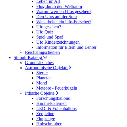
Leben im All
Flug durch den Weltraum
Warum werden Ufos gesehen?
Den Ufos auf der Spur
Wie arbeitet ein Ufo-Forscher?
Ufo gesehen?
Ufo Quiz
Spiel und Spaß
Ufo Kinderzeichnungen
Information für Eltern und Lehrer
Reichsflugscheiben
Stimuli-Katalog
Grundsätzliches
Astronomische Objekte
Sterne
Planeten
Mond
Meteore - Feuerkugeln
Irdische Objekte
Forschungsballons
Himmelslaternen
LED- & Folienballons
Zeppeline
Flugzeuge
Hubschrauber