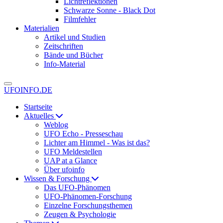
Lichtreflektionen
Schwarze Sonne - Black Dot
Filmfehler
Materialien
Artikel und Studien
Zeitschriften
Bände und Bücher
Info-Material
UFOINFO.DE
Startseite
Aktuelles
Weblog
UFO Echo - Presseschau
Lichter am Himmel - Was ist das?
UFO Meldestellen
UAP at a Glance
Über ufoinfo
Wissen & Forschung
Das UFO-Phänomen
UFO-Phänomen-Forschung
Einzelne Forschungsthemen
Zeugen & Psychologie