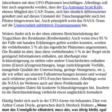
Jahrzehnten mit dem UFO-Phänomen beschäftigen. Allerdings soll
hier auch angemerkt werden, dass der
Ex-Astronaut Scott Kelly
,
ebenso Mitglied des UAP-Teams, sich hier deutlich differenzierter
geäußert und auf diesen Umstand der Täuschungsgefahr auch bei
Piloten hingewiesen hat. Auch prinzipiell weist das NASA-Team
auf die
Ungewissheit subjektiver Zeugenaussagen
hin.
Weiters findet sich in der oben zitierten Berichtseinleitung der
Trugschluss des Residuums (Restbestands): Auch wenn etwa 95 %
der Fälle mit banalen Erklärungen gelöst werden konnten, werden
die verbleibenden 5 % als das eigentliche Phänomen angenommen.
Die Realität ist aber, dass diese verbleibenden 5 % in der Regel nicht
genügend Informationen enthalten, um überhaupt eine
Schlussfolgerung zu ziehen oder andere Unsicherheiten enthalten
(reine (Einzel-)Zeugensichtungen, lange zurückliegende Vorfälle,
mangelnde Qualität der Untersuchung, geringe Strangeness, etc.),
die wir selber aus unseren Falluntersuchungen kennen und worauf
auch erfahrene private UFO-Forscher hinweisen. Allerdings weist
die NASA im Weiteren auch auf diese Problematik der
ungenügenden Daten für konkrete Schlussfolgerungen hin. Insofern
ist die Berichtseinleitung vielleicht etwas unglücklich formuliert.
Häufig findet sich auch in der UFO-Szene ein bekanntes Zitat von
Arthur Conan Doyle, gesprochen durch Sherlock Holmes:
„Wenn
man das Unmögliche eliminiert, muss das, was übrig bleibt, egal