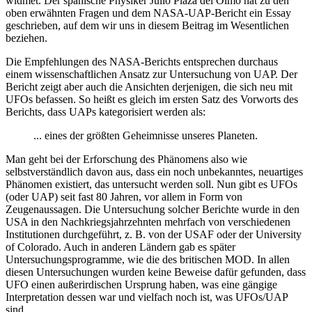
widmet. Der spanische Physiker Julio Plaza del Olmo hat zu den
oben erwähnten Fragen und dem NASA-UAP-Bericht ein Essay
geschrieben, auf dem wir uns in diesem Beitrag im Wesentlichen
beziehen.
Die Empfehlungen des NASA-Berichts entsprechen durchaus
einem wissenschaftlichen Ansatz zur Untersuchung von UAP. Der
Bericht zeigt aber auch die Ansichten derjenigen, die sich neu mit
UFOs befassen. So heißt es gleich im ersten Satz des Vorworts des
Berichts, dass UAPs kategorisiert werden als:
... eines der größten Geheimnisse unseres Planeten.
Man geht bei der Erforschung des Phänomens also wie
selbstverständlich davon aus, dass ein noch unbekanntes, neuartiges
Phänomen existiert, das untersucht werden soll. Nun gibt es UFOs
(oder UAP) seit fast 80 Jahren, vor allem in Form von
Zeugenaussagen. Die Untersuchung solcher Berichte wurde in den
USA in den Nachkriegsjahrzehnten mehrfach von verschiedenen
Institutionen durchgeführt, z. B. von der USAF oder der University
of Colorado. Auch in anderen Ländern gab es später
Untersuchungsprogramme, wie die des britischen MOD. In allen
diesen Untersuchungen wurden keine Beweise dafür gefunden, dass
UFO einen außerirdischen Ursprung haben, was eine gängige
Interpretation dessen war und vielfach noch ist, was UFOs/UAP
sind.