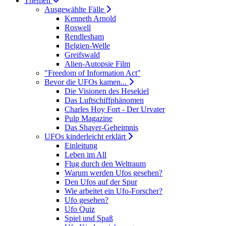
Themen
Ausgewählte Fälle
Kenneth Arnold
Roswell
Rendlesham
Belgien-Welle
Greifswald
Alien-Autopsie Film
"Freedom of Information Act"
Bevor die UFOs kamen...
Die Visionen des Hesekiel
Das Luftschiffphänomen
Charles Hoy Fort - Der Urvater
Pulp Magazine
Das Shaver-Geheimnis
UFOs kinderleicht erklärt
Einleitung
Leben im All
Flug durch den Weltraum
Warum werden Ufos gesehen?
Den Ufos auf der Spur
Wie arbeitet ein Ufo-Forscher?
Ufo gesehen?
Ufo Quiz
Spiel und Spaß