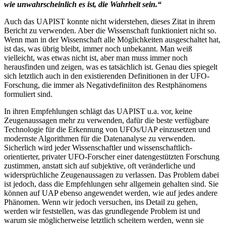
wie unwahrscheinlich es ist, die Wahrheit sein.“
Auch das UAPIST konnte nicht widerstehen, dieses Zitat in ihrem
Bericht zu verwenden. Aber die Wissenschaft funktioniert nicht so.
Wenn man in der Wissenschaft alle Möglichkeiten ausgeschaltet hat,
ist das, was übrig bleibt, immer noch unbekannt. Man weiß
vielleicht, was etwas nicht ist, aber man muss immer noch
herausfinden und zeigen, was es tatsächlich ist. Genau dies spiegelt
sich letztlich auch in den existierenden Definitionen in der UFO-
Forschung, die immer als Negativdefiniiton des Restphänomens
formuliert sind.
In ihren Empfehlungen schlägt das UAPIST u.a. vor, keine
Zeugenaussagen mehr zu verwenden, dafür die beste verfügbare
Technologie für die Erkennung von UFOs/UAP einzusetzen und
modernste Algorithmen für die Datenanalyse zu verwenden.
Sicherlich wird jeder Wissenschaftler und wissenschaftlich-
orientierter, privater UFO-Forscher einer datengestützten Forschung
zustimmen, anstatt sich auf subjektive, oft veränderliche und
widersprüchliche Zeugenaussagen zu verlassen. Das Problem dabei
ist jedoch, dass die Empfehlungen sehr allgemein gehalten sind. Sie
können auf UAP ebenso angewendet werden, wie auf jedes andere
Phänomen. Wenn wir jedoch versuchen, ins Detail zu gehen,
werden wir feststellen, was das grundlegende Problem ist und
warum sie möglicherweise letztlich scheitern werden, wenn sie