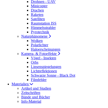
Drohnen - UAV
Minicopter
Drachen
Raketen
Satelliten
Raumstation ISS
Himmelsstrahler
Pyrotechnik
Naturphänomene
Wolken
Polarlichter
Haloerscheinungen
Kamera- & Fotoeffekte
Vögel - Insekten
Orbs
Linsenspiegelungen
Lichtreflektionen
Schwarze Sonne - Black Dot
Filmfehler
Materialien
Artikel und Studien
Zeitschriften
Bände und Bücher
Info-Material